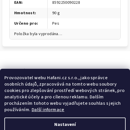
EAN
:
8592250090228
Hmotnost
:
90 g
Určeno pro
:
Pes
Položka byla vyprodána…
Odebírat newsletter
Provozovatel webu Hafani.cz s.r.o., jako správce
osobních údajů, zpracovává na tomto webu soubory
E-mail
cookies pro zlepšování prostředí webových stránek, pro
analytické účely a pro cílenou reklamu. Dalším
Potvrzuji souhlas s
všeobecnými obchodními podmínkami
a
procházením tohoto webu vyjadřujete souhlas s jejich
s
podmínkami zpracovávání a ochrany osobních údajů
.
používáním.
Další informace
Přihlásit se
Nastavení