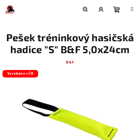
Přejít
na
obsah
Nákupní
Hledat
Přihlášení
Pešek tréninkový hasičská
košík
hadice "S" B&F 5,0x24cm
B&F
Vyrobeno v ČR