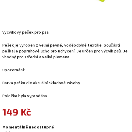
Výcvikový pešek pro psa.
Pešek je vyroben z velmi pevné, voděodolné textilie. Součástí
peška je popruhové ucho pro uchycení. Je určen pro výcvik psů. Je
vhodný pro střední a velká plemena.
Upozornění:
Barva pešku dle aktuální skladové zásoby.
Položka byla vyprodána…
149 Kč
Měrná
Momentálně nedostupné
cena: