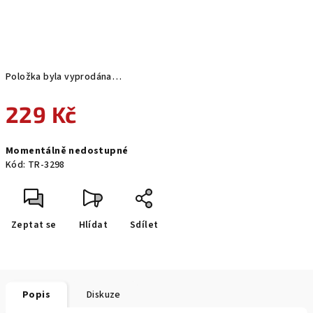
Položka byla vyprodána…
229 Kč
Měrná
Momentálně nedostupné
cena:
Kód:
TR-3298
Zeptat se
Hlídat
Sdílet
Popis
Diskuze