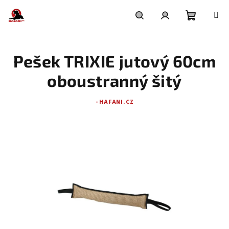
Přejít
na
obsah
Nákupní
Hledat
Přihlášení
Pešek TRIXIE jutový 60cm
košík
oboustranný šitý
- HAFANI.CZ