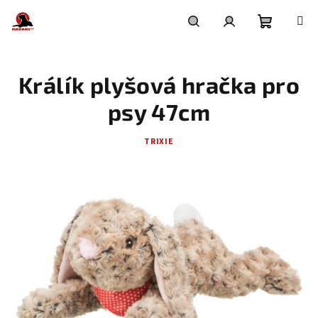
Přejít
na
obsah
Nákupní
Hledat
Přihlášení
Králík plyšová hračka pro
košík
psy 47cm
TRIXIE