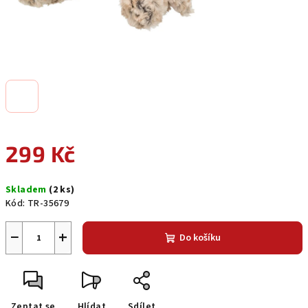
299 Kč
Měrná
Skladem
(2 ks)
cena:
Kód:
TR-35679
−
+
Do košíku
Zeptat se
Hlídat
Sdílet