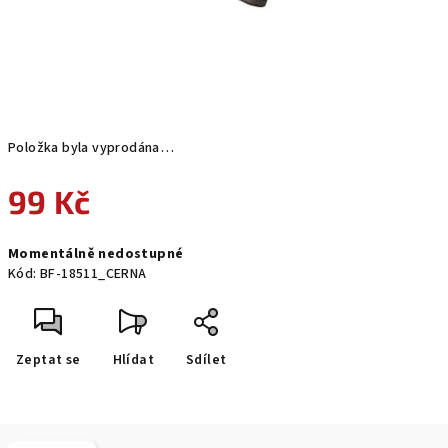
Položka byla vyprodána…
99 Kč
Měrná
Momentálně nedostupné
cena:
Kód:
BF-18511_CERNA
Zeptat se
Hlídat
Sdílet