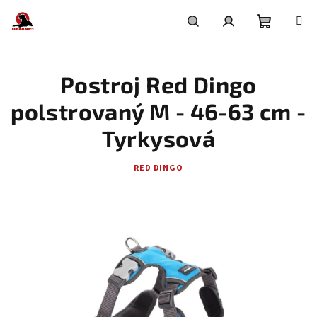
Přejít
na
obsah
Nákupní
Hledat
Přihlášení
Postroj Red Dingo
košík
polstrovaný M - 46-63 cm -
Tyrkysová
RED DINGO