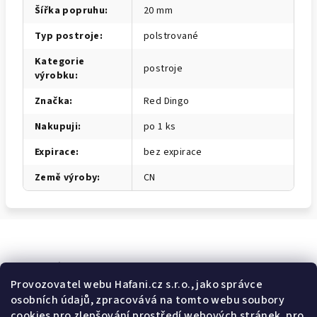
Šířka popruhu
:
20 mm
Typ postroje
:
polstrované
Kategorie
postroje
výrobku
:
Značka
:
Red Dingo
Nakupuji
:
po 1 ks
Expirace
:
bez expirace
Země výroby
:
CN
Odebírat newsletter
Provozovatel webu Hafani.cz s.r.o., jako správce
osobních údajů, zpracovává na tomto webu soubory
E-mail
cookies pro zlepšování prostředí webových stránek, pro