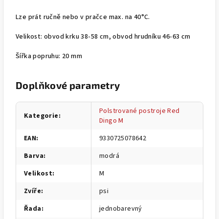
Lze prát ručně nebo v pračce max. na 40°C.
Velikost: obvod krku 38-58 cm, obvod hrudníku 46-63 cm
Šířka popruhu: 20 mm
Doplňkové parametry
Polstrované postroje Red
Kategorie
:
Dingo M
EAN
:
9330725078642
Barva
:
modrá
Velikost
:
M
Zvíře
:
psi
Řada
:
jednobarevný