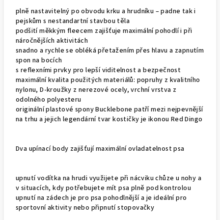
plně nastavitelný po obvodu krku a hrudníku – padne tak i
pejskům s nestandartní stavbou těla
podšití měkkým fleecem zajišťuje maximální pohodlí i při
náročnějších aktivitách
snadno a rychle se obléká přetažením přes hlavu a zapnutím
spon na bocích
s reflexními prvky pro lepší viditelnost a bezpečnost
maximální kvalita použitých materiálů: popruhy z kvalitního
nylonu, D-kroužky z nerezové ocely, vrchní vrstva z
odolného polyesteru
originální plastové spony Bucklebone patří mezi nejpevnější
na trhu a jejich legendární tvar kostičky je ikonou Red Dingo
Dva upínací body zajišťují maximální ovladatelnost psa
upnutí vodítka na hrudi využijete při nácviku chůze u nohy a
v situacích, kdy potřebujete mít psa plně pod kontrolou
upnutí na zádech je pro psa pohodlnější a je ideální pro
sportovní aktivity nebo připnutí stopovačky