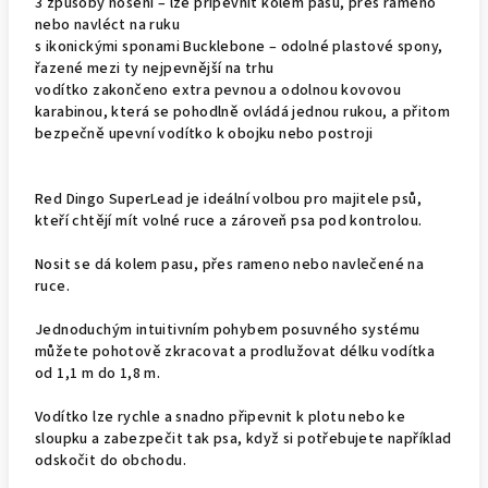
3 způsoby nošení – lze připevnit kolem pasu, přes rameno
nebo navléct na ruku
s ikonickými sponami Bucklebone – odolné plastové spony,
řazené mezi ty nejpevnější na trhu
vodítko zakončeno extra pevnou a odolnou kovovou
karabinou, která se pohodlně ovládá jednou rukou, a přitom
bezpečně upevní vodítko k obojku nebo postroji
Red Dingo SuperLead je ideální volbou pro majitele psů,
kteří chtějí mít volné ruce a zároveň psa pod kontrolou.
Nosit se dá kolem pasu, přes rameno nebo navlečené na
ruce.
Jednoduchým intuitivním pohybem posuvného systému
můžete pohotově zkracovat a prodlužovat délku vodítka
od 1,1 m do 1,8 m.
Vodítko lze rychle a snadno připevnit k plotu nebo ke
sloupku a zabezpečit tak psa, když si potřebujete například
odskočit do obchodu.