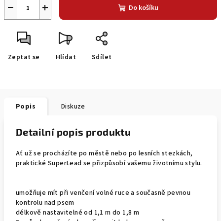
−
+
Do košíku
Zeptat se
Hlídat
Sdílet
Popis
Diskuze
Detailní popis produktu
Ať už se procházíte po městě nebo po lesních stezkách,
praktické SuperLead se přizpůsobí vašemu životnímu stylu.
umožňuje mít při venčení volné ruce a současně pevnou
kontrolu nad psem
délkově nastavitelné od 1,1 m do 1,8 m