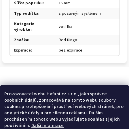
Šířka popruhu
:
15 mm
Typ vodítka
:
s posuvným systémem
Kategorie
vodítka
výrobku
:
Značka
:
Red Dingo
Expirace
:
bez expirace
Odebírat newsletter
Provozovatel webu Hafani.cz s.r.o., jako správce
osobních údajů, zpracovává na tomto webu soubory
E-mail
cookies pro zlepšování prostředí webových stránek, pro
analytické účely a pro cílenou reklamu. Dalším
Potvrzuji souhlas s
všeobecnými obchodními podmínkami
a
procházením tohoto webu vyjadřujete souhlas s jejich
s
podmínkami zpracovávání a ochrany osobních údajů
.
používáním.
Další informace