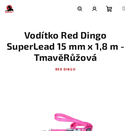
Přejít
na
obsah
Nákupní
Hledat
Přihlášení
Vodítko Red Dingo
košík
SuperLead 15 mm x 1,8 m -
TmavěRůžová
RED DINGO