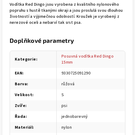
Vodítka Red Dingo jsou vyrobena z kvalitního nylonového
popruhu s hustě tkanými okraji a jsou proslulá svou dlouhou
životností a výjimečnou odolností. Kroužek je vyrobený z
nerezové oceli a nebarví tak srst psa.
Doplňkové parametry
Posuvná vodítka Red Dingo
Kategorie
:
15mm
EAN
:
9330725091290
Barva
:
růžová
Velikost
:
S
Zvíře
:
psi
Řada
:
jednobarevný
Materiál
:
nylon