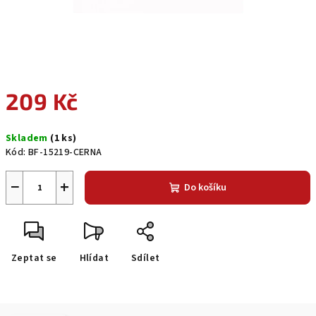
209 Kč
Měrná
Skladem
(1 ks)
cena:
Kód:
BF-15219-CERNA
−
+
Do košíku
Zeptat se
Hlídat
Sdílet