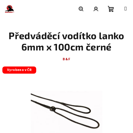
Přejít
na
obsah
Nákupní
Hledat
Přihlášení
Předváděcí vodítko lanko
košík
6mm x 100cm černé
B&F
Vyrobeno v ČR