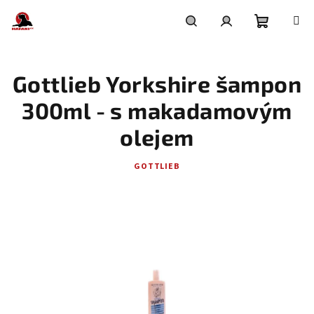
Přejít
na
obsah
Nákupní
Hledat
Přihlášení
Gottlieb Yorkshire šampon
košík
300ml - s makadamovým
olejem
GOTTLIEB