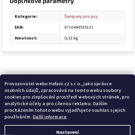
Doplňkové parametry
Kategorie
:
Šampony pro psy
EAN
:
8710444920131
Hmotnost
:
0,32 kg
Odebírat newsletter
Provozovatel webu Hafani.cz s.r.o., jako správce
osobních údajů, zpracovává na tomto webu soubory
E-mail
cookies pro zlepšování prostředí webových stránek, pro
analytické účely a pro cílenou reklamu. Dalším
Potvrzuji souhlas s
všeobecnými obchodními podmínkami
a
procházením tohoto webu vyjadřujete souhlas s jejich
s
podmínkami zpracovávání a ochrany osobních údajů
.
používáním.
Další informace
Přihlásit se
Nastavení