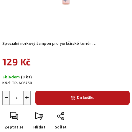
Speciální norkový šampon pro yorkšírské teriér …
129 Kč
Měrná
Skladem
(3 ks)
cena:
Kód:
TR-A06750
−
+
Do košíku
Zeptat se
Hlídat
Sdílet