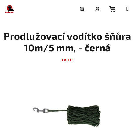
Přejít
na
obsah
Nákupní
Hledat
Přihlášení
Prodlužovací vodítko šňůra
košík
10m/5 mm, - černá
TRIXIE