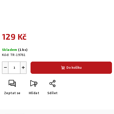
129 Kč
Měrná
Skladem
(1 ks)
cena:
Kód:
TR-19761
−
+
Do košíku
Zeptat se
Hlídat
Sdílet