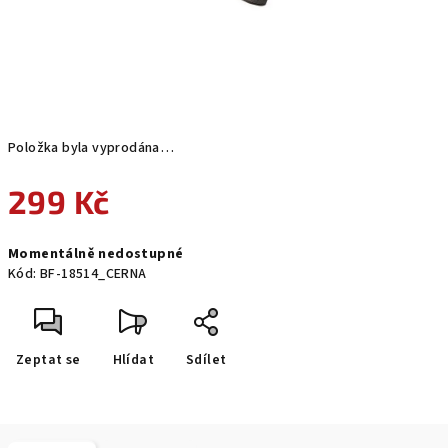
Položka byla vyprodána…
299 Kč
Měrná
Momentálně nedostupné
cena:
Kód:
BF-18514_CERNA
Zeptat se
Hlídat
Sdílet