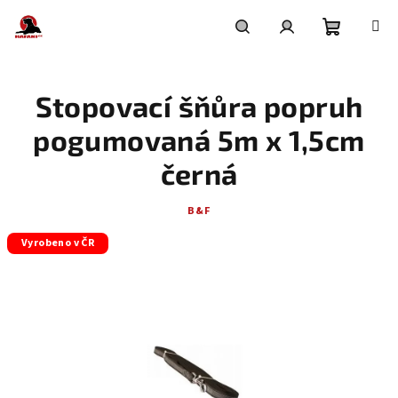
Přejít
na
obsah
Nákupní
Hledat
Přihlášení
Stopovací šňůra popruh
košík
pogumovaná 5m x 1,5cm
černá
B&F
Vyrobeno v ČR