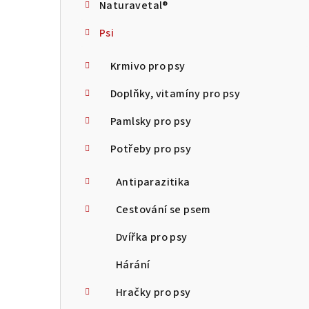
Naturavetal®
t
Psi
r
a
Krmivo pro psy
n
Doplňky, vitamíny pro psy
n
Pamlsky pro psy
í
Potřeby pro psy
p
Antiparazitika
a
Cestování se psem
n
Dvířka pro psy
e
Hárání
l
Hračky pro psy