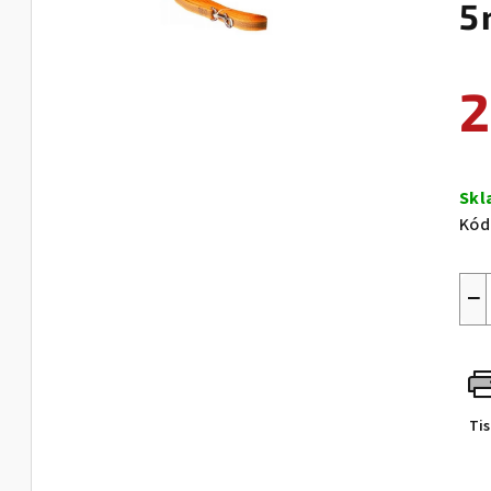
5
2
Měr
cen
Sk
Kód
−
Ti