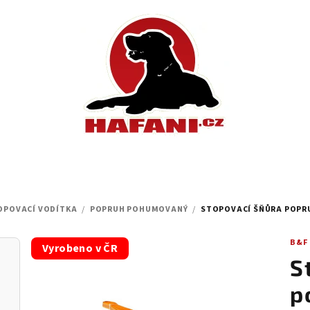
OPOVACÍ VODÍTKA
/
POPRUH POHUMOVANÝ
/
STOPOVACÍ ŠŇŮRA POPR
B&F
Vyrobeno v ČR
S
p