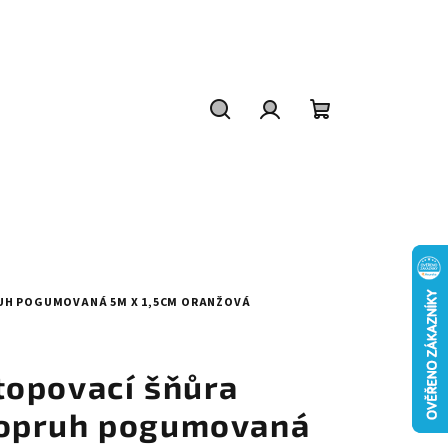
Hledat
Přihlášení
Nákupní
košík
UH POGUMOVANÁ 5M X 1,5CM ORANŽOVÁ
topovací šňůra
opruh pogumovaná