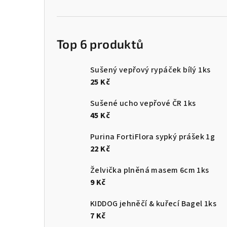
Top 6 produktů
Sušený vepřový rypáček bílý 1ks
25 Kč
Sušené ucho vepřové ČR 1ks
45 Kč
Purina FortiFlora sypký prášek 1g
22 Kč
Želvička plněná masem 6cm 1ks
9 Kč
KIDDOG jehněčí & kuřecí Bagel 1ks
7 Kč