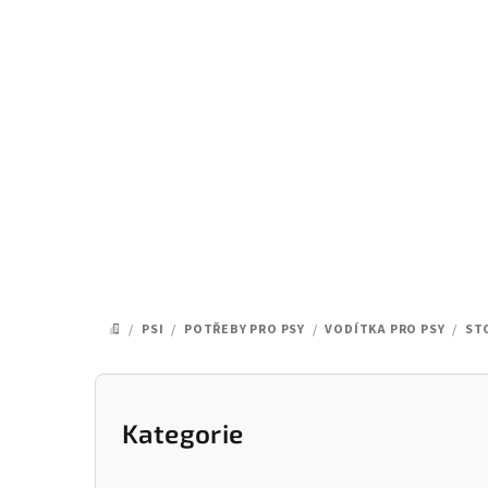
Přejít
na
obsah
/
PSI
/
POTŘEBY PRO PSY
/
VODÍTKA PRO PSY
/
ST
DOMŮ
P
o
Kategorie
Přeskočit
kategorie
s