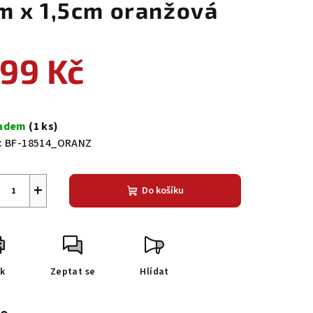
m x 1,5cm oranžová
99 Kč
ná
a:
ladem
(1 ks)
:
BF-18514_ORANZ
+
Do košíku
sk
Zeptat se
Hlídat