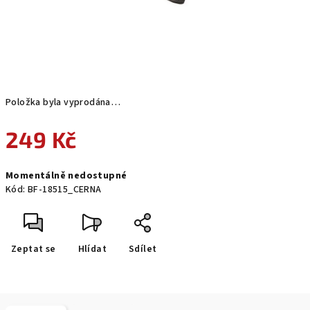
Položka byla vyprodána…
249 Kč
Měrná
Momentálně nedostupné
cena:
Kód:
BF-18515_CERNA
Zeptat se
Hlídat
Sdílet