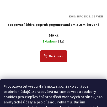
KÓD:
BF-18515_CERVEN
Stopovací šňůra popruh pogumovaná 3m x 2cm červená
249 Kč
Skladem
(1 ks)
Do košíku
Odebírat newsletter
Provozovatel webu Hafani.cz s.r.o., jako správce
osobních údajů, zpracovává na tomto webu soubory
E-mail
cookies pro zlepšování prostředí webových stránek, pro
analytické účely a pro cílenou reklamu. Dalším
Potvrzuji souhlas s
všeobecnými obchodními podmínkami
a