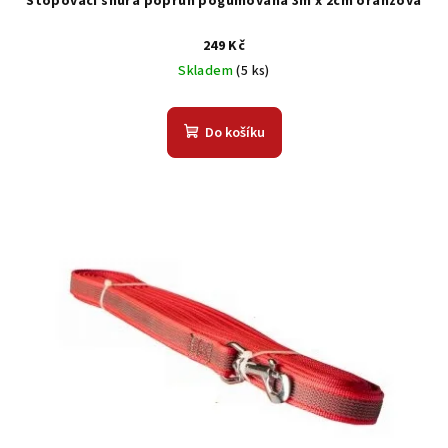
Stopovací šňůra popruh pogumovaná 3m x 2cm oranžová
249 Kč
Skladem
(5 ks)
Do košíku