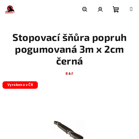
Přejít
na
obsah
Nákupní
Hledat
Přihlášení
Stopovací šňůra popruh
košík
pogumovaná 3m x 2cm
černá
B&F
Vyrobeno v ČR