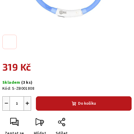
319 Kč
Měrná
Skladem
(3 ks)
cena:
Kód:
S-ZB001808
−
+
Do košíku
Zeptat se
Hlídat
Sdílet