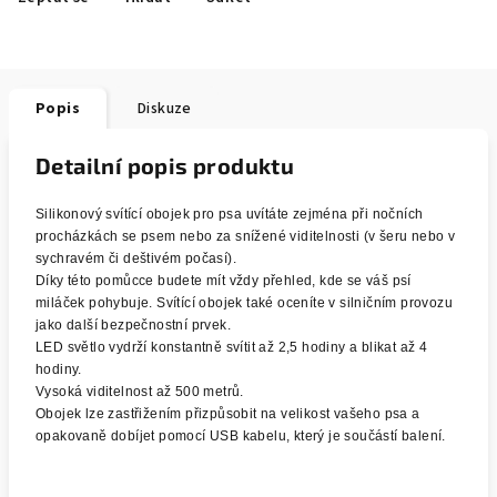
Popis
Diskuze
Detailní popis produktu
Silikonový svítící obojek pro psa uvítáte zejména při nočních
procházkách se psem nebo za snížené viditelnosti (v šeru nebo v
sychravém či deštivém počasí).
Díky této pomůcce budete mít vždy přehled, kde se váš psí
miláček pohybuje. Svítící obojek také oceníte v silničním provozu
jako další bezpečnostní prvek.
LED světlo vydrží konstantně svítit až 2,5 hodiny a blikat až 4
hodiny.
Vysoká viditelnost až 500 metrů.
Obojek lze zastřižením přizpůsobit na velikost vašeho psa a
opakovaně dobíjet pomocí USB kabelu, který je součástí balení.