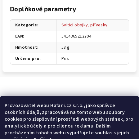
Doplňkové parametry
Kategorie
:
Svíticí obojky, přívesky
EAN
:
5414365212704
Hmotnost
:
53 g
Určeno pro
:
Pes
Odebírat newsletter
Provozovatel webu Hafani.cz s.r.o., jako správce
osobních údajů, zpracovává na tomto webu soubory
E-mail
cookies pro zlepšování prostředí webových stránek, pro
analytické účely a pro cílenou reklamu. Dalším
Potvrzuji souhlas s
všeobecnými obchodními podmínkami
a
procházením tohoto webu vyjadřujete souhlas s jejich
s
podmínkami zpracovávání a ochrany osobních údajů
.