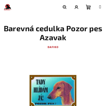
Přejít
na
obsah
Nákupní
Hledat
Přihlášení
Barevná cedulka Pozor pes
košík
Azavak
DAFIKO