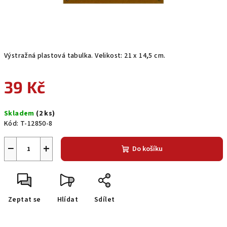
Výstražná plastová tabulka. Velikost: 21 x 14,5 cm.
39 Kč
Měrná
Skladem
(2 ks)
cena:
Kód:
T-12850-8
−
+
Do košíku
Zeptat se
Hlídat
Sdílet