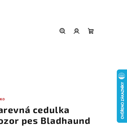
Hledat
Přihlášení
Nákupní
košík
IKO
arevná cedulka
ozor pes Bladhaund