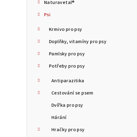
Naturavetal®
t
Psi
r
a
Krmivo pro psy
n
Doplňky, vitamíny pro psy
n
Pamlsky pro psy
í
Potřeby pro psy
p
Antiparazitika
a
Cestování se psem
n
Dvířka pro psy
e
Hárání
l
Hračky pro psy