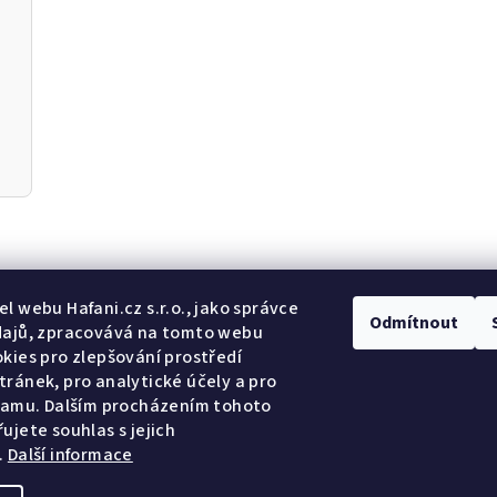
Odebír
l webu Hafani.cz s.r.o., jako správce
Odmítnout
dajů, zpracovává na tomto webu
kies pro zlepšování prostředí
E-mail
ránek, pro analytické účely a pro
lamu. Dalším procházením tohoto
Potvrzuji so
ujete souhlas s jejich
.
Další informace
Přihlásit se