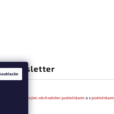
at newsletter
Souhlasím
uhlas s
všeobecnými obchodními podmínkami
a s
podmínkami