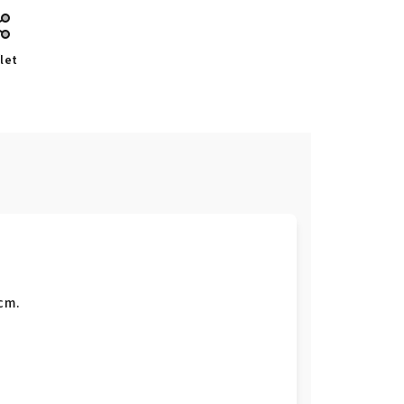
let
 cm.