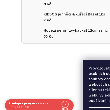
9 Kč
KIDDOG jehněčí & kuřecí Bagel 1ks
7 Kč
Hovězí penis (žvýkačka) 12cm země původu ČR
55 Kč
Provozovate
osobních ú
soubory coo
webových st
cílenou rek
webu vyjadř
používáním
Prodejna je nyní zavřena
Dnes 9:00-17:00
Skrýt