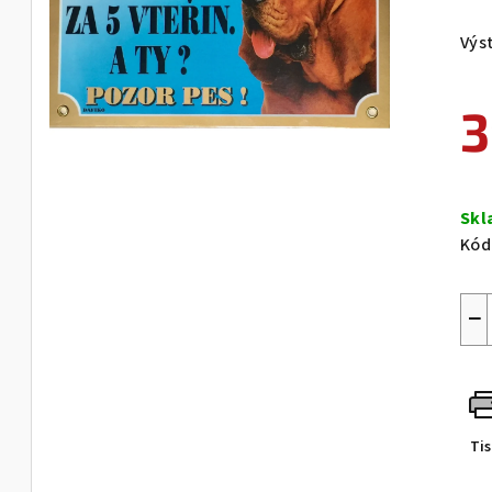
Výst
3
Měr
cen
Sk
Kód
−
Ti