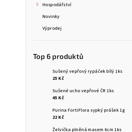
Hospodářství
Novinky
Výprodej
Top 6 produktů
Sušený vepřový rypáček bílý 1ks
25 Kč
Sušené ucho vepřové ČR 1ks
45 Kč
Purina FortiFlora sypký prášek 1g
22 Kč
Želvička plněná masem 6cm 1ks