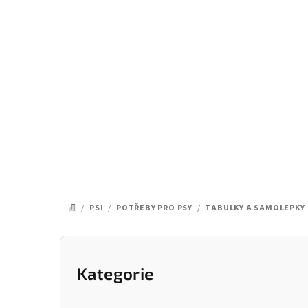
Přejít
na
obsah
/
PSI
/
POTŘEBY PRO PSY
/
TABULKY A SAMOLEPKY
DOMŮ
P
o
Kategorie
Přeskočit
kategorie
s