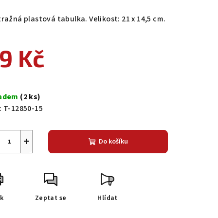
ražná plastová tabulka. Velikost: 21 x 14,5 cm.
9 Kč
ná
a:
ladem
(2 ks)
:
T-12850-15
+
Do košíku
sk
Zeptat se
Hlídat