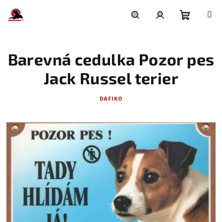
Přejít
na
obsah
Nákupní
Hledat
Přihlášení
Barevná cedulka Pozor pes
košík
Jack Russel terier
DAFIKO