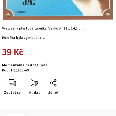
Výstražná plastová tabulka. Velikost: 21 x 14,5 cm.
Položka byla vyprodána…
39 Kč
Měrná
Momentálně nedostupné
cena:
Kód:
T-12850-49
Zeptat se
Hlídat
Sdílet