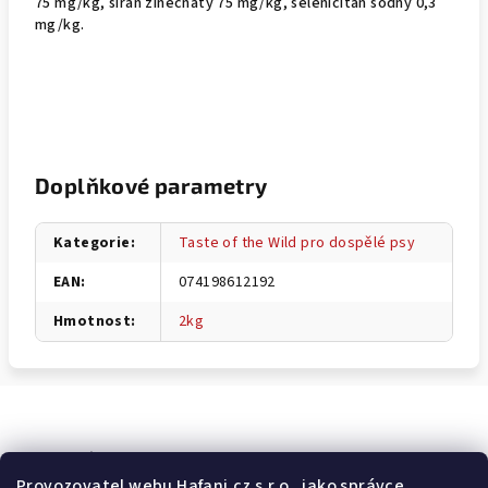
75 mg/kg, síran zinečnatý 75 mg/kg, seleničitan sodný 0,3
mg/kg.
Doplňkové parametry
Kategorie
:
Taste of the Wild pro dospělé psy
EAN
:
074198612192
Hmotnost
:
2kg
Odebírat newsletter
Provozovatel webu Hafani.cz s.r.o., jako správce