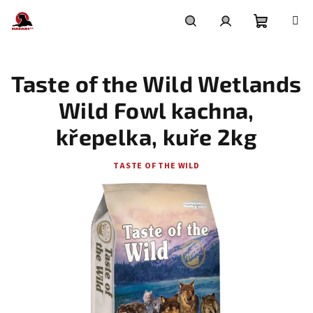
Přejít
na
obsah
Nákupní
Hledat
Přihlášení
Taste of the Wild Wetlands
košík
Wild Fowl kachna,
křepelka, kuře 2kg
TASTE OF THE WILD