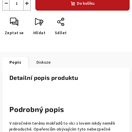
−
+
Do košíku
Zeptat se
Hlídat
Sdílet
Popis
Diskuze
Detailní popis produktu
Podrobný popis
V náročném terénu mokřadů to vlci s lovem nikdy neměli
jednoduché. Opeřencům obývajícím tyto nebezpečné