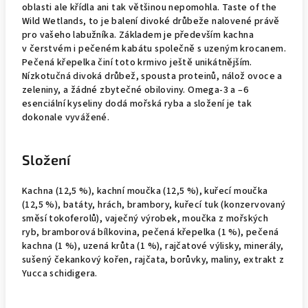
oblasti ale křídla ani tak většinou nepomohla. Taste of the
Wild Wetlands, to je balení divoké drůbeže nalovené právě
pro vašeho labužníka. Základem je především kachna
v čerstvém i pečeném kabátu společně s uzeným krocanem.
Pečená křepelka činí toto krmivo ještě unikátnějším.
Nízkotučná divoká drůbež, spousta proteinů, nálož ovoce a
zeleniny, a žádné zbytečné obiloviny. Omega-3 a –6
esenciální kyseliny dodá mořská ryba a složení je tak
dokonale vyvážené.
Složení
Kachna (12,5 %), kachní moučka (12,5 %), kuřecí moučka
(12,5 %), batáty, hrách, brambory, kuřecí tuk (konzervovaný
směsí tokoferolů), vaječný výrobek, moučka z mořských
ryb, bramborová bílkovina, pečená křepelka (1 %), pečená
kachna (1 %), uzená krůta (1 %), rajčatové výlisky, minerály,
sušený čekankový kořen, rajčata, borůvky, maliny, extrakt z
Yucca schidigera.