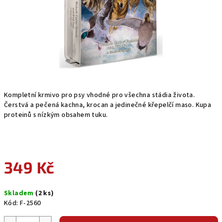
Kompletní krmivo pro psy vhodné pro všechna stádia života.
Čerstvá a pečená kachna, krocan a jedinečné křepelčí maso. Kupa
proteinů s nízkým obsahem tuku.
349 Kč
Měrná
Skladem
(2 ks)
cena:
Kód:
F-2560