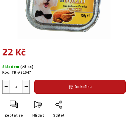
22 Kč
Měrná
Skladem
(>5 ks)
cena:
Kód:
TR-A82647
−
+
Do košíku
Zeptat se
Hlídat
Sdílet