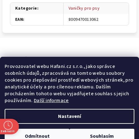
Kategorie
:
Vaničky pro psy
EAN
:
8009470013062
Odebírat newsletter
Provozovatel webu Hafani.cz s.r.o., jako správce
osobních údajů, zpracovává na tomto webu soubory
E-mail
cookies pro zlepšování prostředí webových stránek, pro
analytické účely a pro cílenou reklamu. Dalším
Potvrzuji souhlas s
všeobecnými obchodními podmínkami
a
procházením tohoto webu vyjadřujete souhlas s jejich
s
podmínkami zpracovávání a ochrany osobních údajů
.
používáním.
Další informace
Přihlásit se
Nastavení
Z
Copyright 2026
Hafani.cz
. Všechna práva vyhrazena.
Upravit
á
nastavení cookies
Zobrazit
Odmítnout
Souhlasím