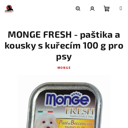
Přejít
na
obsah
Nákupní
Hledat
Přihlášení
MONGE FRESH - paštika a
košík
kousky s kuřecím 100 g pro
psy
MONGE