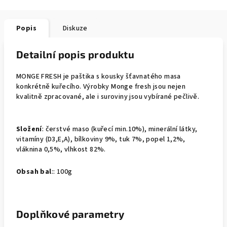
Popis
Diskuze
Detailní popis produktu
MONGE FRESH je paštika s kousky šťavnatého masa
konkrétně kuřecího. Výrobky Monge fresh jsou nejen
kvalitně zpracované, ale i suroviny jsou vybírané pečlivě.
Složení
: čerstvé maso (kuřecí min.10%), minerální látky,
vitamíny (D3,E,A),
bílkoviny 9%, tuk 7%, popel 1,2%,
vláknina 0,5%, vlhkost 82%.
Obsah bal
:: 100g
Doplňkové parametry