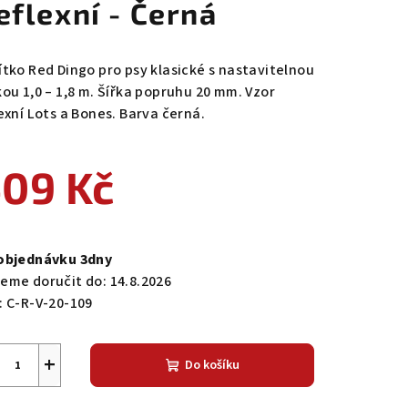
eflexní - Černá
ítko Red Dingo pro psy klasické s nastavitelnou
kou 1,0 – 1,8 m. Šířka popruhu 20 mm. Vzor
lexní Lots a Bones. Barva černá.
09 Kč
ná
a:
objednávku 3dny
eme doručit do:
14.8.2026
:
C-R-V-20-109
+
Do košíku