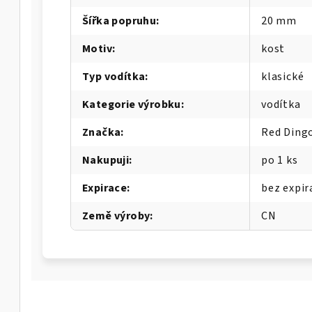
Šířka popruhu
:
20 mm
Motiv
:
kost
Typ vodítka
:
klasické
Kategorie výrobku
:
vodítka
Značka
:
Red Ding
Nakupuji
:
po 1 ks
Expirace
:
bez expir
Země výroby
:
CN