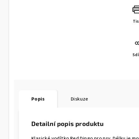
Ti
Sdí
Popis
Diskuze
Detailní popis produktu
Klasické vodítko Red Dingo pro psy. Délku je