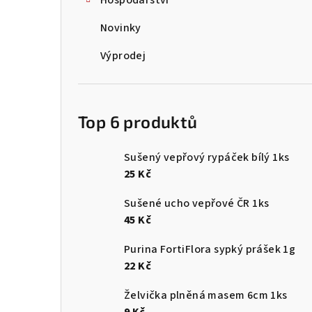
Hospodářství
Novinky
Výprodej
Top 6 produktů
Sušený vepřový rypáček bílý 1ks
25 Kč
Sušené ucho vepřové ČR 1ks
45 Kč
Purina FortiFlora sypký prášek 1g
22 Kč
Želvička plněná masem 6cm 1ks