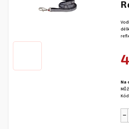
R
Vod
dél
ref
4
Měr
cen
Na 
Můž
Kód
−