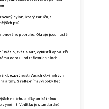
mm.
trovaný nylon, který zaručuje
ějších psů.
nylonového popruhu. Okraje jsou hustě
í světlo, světla aut, cyklistů apod. Při
nému odrazu od reflexních ploch –
ívá k bezpečnosti Vašich čtyřnohých
a a tmy. S reflexními výrobky Red
jších na trhu a díky unikátnímu
 vyměnit. Vodítko je standardně