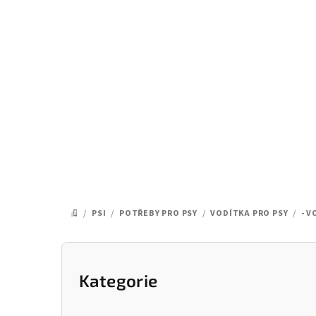
Přejít
na
obsah
/
PSI
/
POTŘEBY PRO PSY
/
VODÍTKA PRO PSY
/
- 
DOMŮ
P
o
Kategorie
Přeskočit
kategorie
s