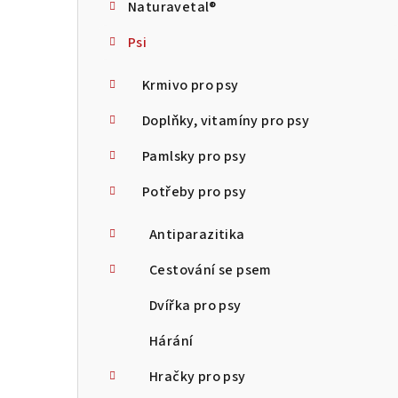
Naturavetal®
t
Psi
r
a
Krmivo pro psy
n
Doplňky, vitamíny pro psy
n
Pamlsky pro psy
í
Potřeby pro psy
p
Antiparazitika
a
Cestování se psem
n
Dvířka pro psy
e
Hárání
l
Hračky pro psy