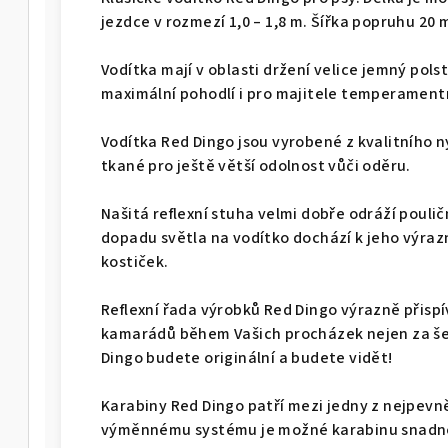
jezdce v rozmezí 1,0 – 1,8 m. Šířka popruhu 20 
Vodítka mají v oblasti držení velice jemný pols
maximální pohodlí i pro majitele temperamentn
Vodítka Red Dingo jsou vyrobené z kvalitního 
tkané pro ještě větší odolnost vůči oděru.
Našitá reflexní stuha velmi dobře odráží pouličn
dopadu světla na vodítko dochází k jeho výraz
kostiček.
Reflexní řada výrobků Red Dingo výrazně přisp
kamarádů během Vašich procházek nejen za šer
Dingo budete originální a budete vidět!
Karabiny Red Dingo patří mezi jedny z nejpevně
výměnnému systému je možné karabinu snadno