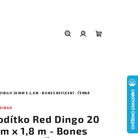
Hledat
Přihlášení
Nákupní
košík
INGO 20 MM X 1,8 M - BONES REFLEXNÍ - ČERNÁ
 DINGO
odítko Red Dingo 20
m x 1,8 m - Bones