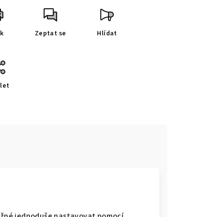
sk
Zeptat se
Hlídat
let
 možné jednoduše nastavovat pomocí