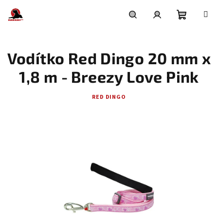
Přejít
na
obsah
Nákupní
Hledat
Přihlášení
Vodítko Red Dingo 20 mm x
košík
1,8 m - Breezy Love Pink
RED DINGO