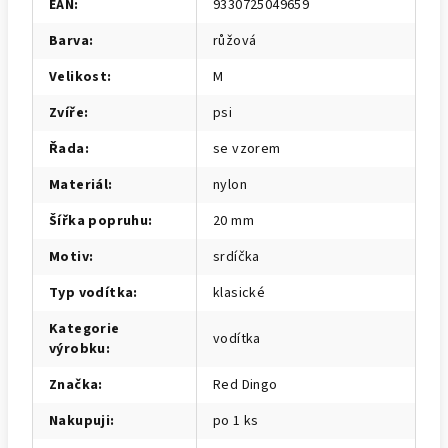
EAN
:
9330725049659
Barva
:
růžová
Velikost
:
M
Zvíře
:
psi
Řada
:
se vzorem
Materiál
:
nylon
Šířka popruhu
:
20 mm
Motiv
:
srdíčka
Typ vodítka
:
klasické
Kategorie
vodítka
výrobku
:
Značka
:
Red Dingo
Nakupuji
:
po 1 ks