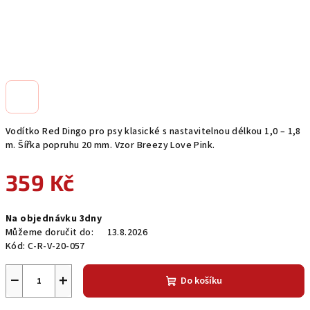
Vodítko Red Dingo pro psy klasické s nastavitelnou délkou 1,0 – 1,8
m. Šířka popruhu 20 mm. Vzor Breezy Love Pink.
359 Kč
Měrná
Na objednávku 3dny
cena:
Můžeme doručit do:
13.8.2026
Kód:
C-R-V-20-057
−
+
Do košíku