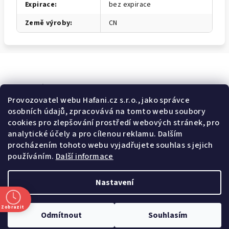
Expirace
:
bez expirace
Země výroby
:
CN
Odebírat newsletter
Provozovatel webu Hafani.cz s.r.o., jako správce
osobních údajů, zpracovává na tomto webu soubory
E-mail
cookies pro zlepšování prostředí webových stránek, pro
analytické účely a pro cílenou reklamu. Dalším
Potvrzuji souhlas s
všeobecnými obchodními podmínkami
a
procházením tohoto webu vyjadřujete souhlas s jejich
s
podmínkami zpracovávání a ochrany osobních údajů
.
používáním.
Další informace
Přihlásit se
Nastavení
Z
Copyright 2026
Hafani.cz
. Všechna práva vyhrazena.
Upravit
á
nastavení cookies
Zobrazit
Odmítnout
Souhlasím
p
Vytvořil Shoptet