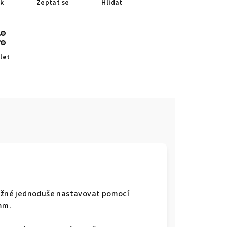
sk
Zeptat se
Hlídat
let
 možné jednoduše nastavovat pomocí
mm.