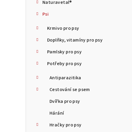
Naturavetal®
t
Psi
r
a
Krmivo pro psy
n
Doplňky, vitamíny pro psy
n
Pamlsky pro psy
í
Potřeby pro psy
p
Antiparazitika
a
Cestování se psem
n
Dvířka pro psy
e
Hárání
l
Hračky pro psy