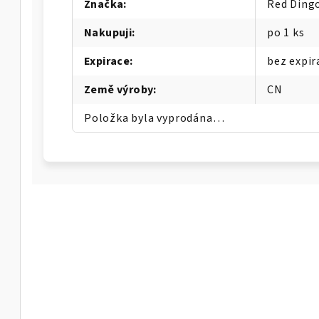
Značka
:
Red Ding
Nakupuji
:
po 1 ks
Expirace
:
bez expir
Země výroby
:
CN
Položka byla vyprodána…