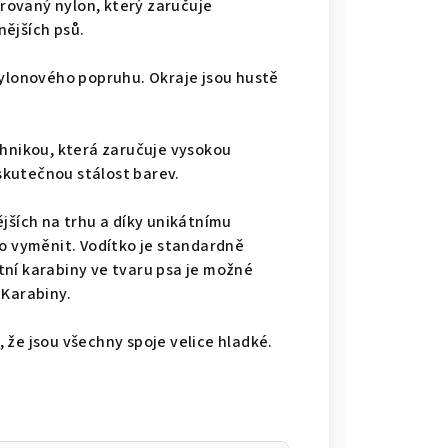
trovaný nylon, který zaručuje
ějších psů.
nylonového popruhu. Okraje jsou hustě
chnikou, která zaručuje vysokou
 skutečnou stálost barev.
jších na trhu a díky unikátnímu
 vyměnit. Vodítko je standardně
ní karabiny ve tvaru psa je možné
 Karabiny.
 že jsou všechny spoje velice hladké.