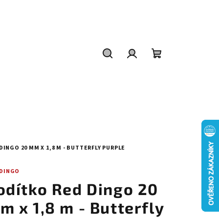
Hledat
Přihlášení
Nákupní
košík
DINGO 20 MM X 1,8 M - BUTTERFLY PURPLE
 DINGO
odítko Red Dingo 20
m x 1,8 m - Butterfly