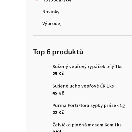
Hospodářství
Novinky
Výprodej
Top 6 produktů
Sušený vepřový rypáček bílý 1ks
25 Kč
Sušené ucho vepřové ČR 1ks
45 Kč
Purina FortiFlora sypký prášek 1g
22 Kč
Želvička plněná masem 6cm 1ks