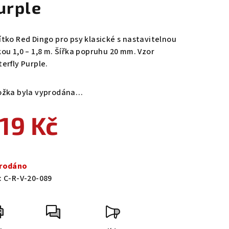
urple
ítko Red Dingo pro psy klasické s nastavitelnou
kou 1,0 – 1,8 m. Šířka popruhu 20 mm. Vzor
erfly Purple.
ožka byla vyprodána…
19 Kč
ná
a:
rodáno
:
C-R-V-20-089