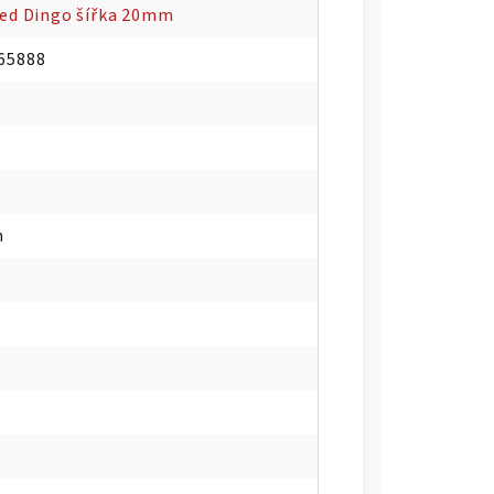
Red Dingo šířka 20mm
65888
m