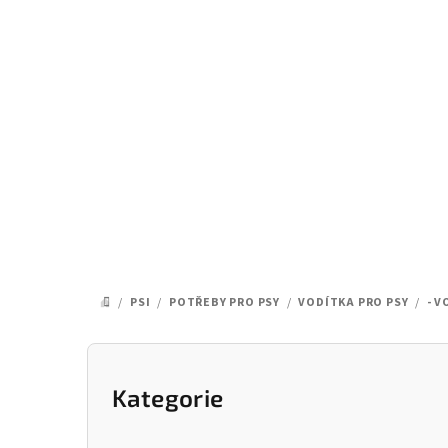
Přejít
na
obsah
/
PSI
/
POTŘEBY PRO PSY
/
VODÍTKA PRO PSY
/
- 
DOMŮ
P
o
Kategorie
Přeskočit
kategorie
s