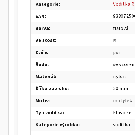
Kategorie
:
Vodítka 
EAN
:
93307250
Barva
:
fialová
Velikost
:
M
Zvíře
:
psi
Řada
:
se vzore
Materiál
:
nylon
Šířka popruhu
:
20 mm
Motiv
:
motýlek
Typ vodítka
:
klasické
Kategorie výrobku
:
vodítka