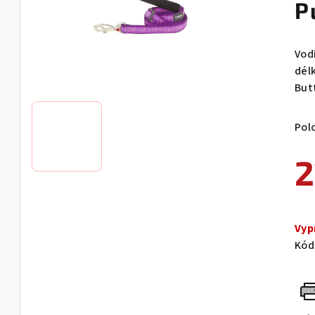
P
Vod
dél
Butt
Pol
2
Měr
cen
Vyp
Kód