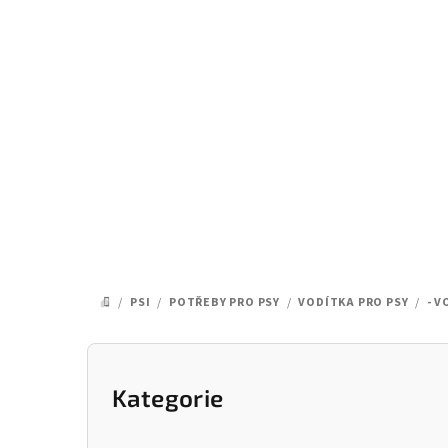
Přejít
na
obsah
/
PSI
/
POTŘEBY PRO PSY
/
VODÍTKA PRO PSY
/
- 
DOMŮ
P
o
Kategorie
Přeskočit
kategorie
s