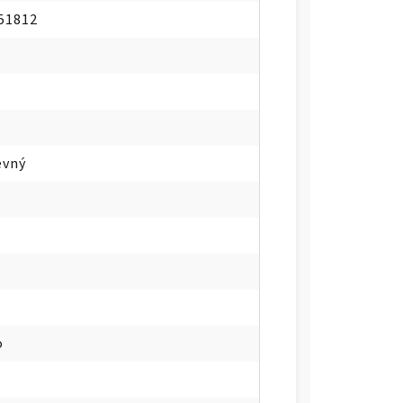
51812
evný
o