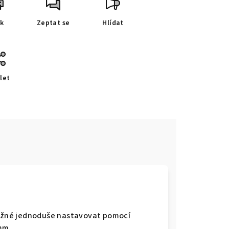
sk
Zeptat se
Hlídat
let
 možné jednoduše nastavovat pomocí
mm.