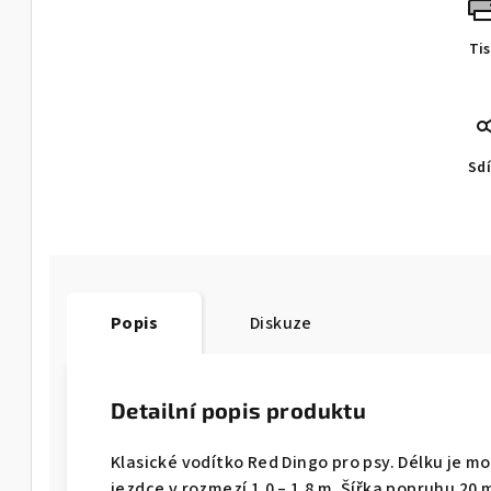
Ti
Sdí
Popis
Diskuze
Detailní popis produktu
Klasické vodítko Red Dingo pro psy. Délku je
jezdce v rozmezí 1,0 – 1,8 m. Šířka popruhu 20 