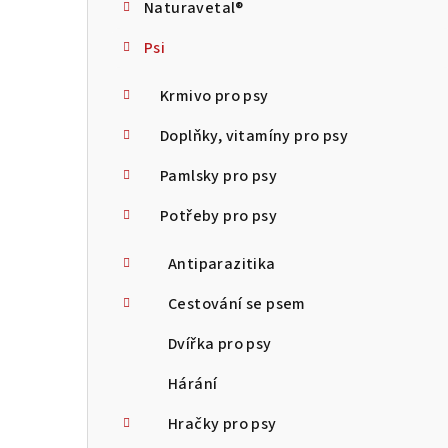
Naturavetal®
t
Psi
r
a
Krmivo pro psy
n
Doplňky, vitamíny pro psy
n
Pamlsky pro psy
í
Potřeby pro psy
p
Antiparazitika
a
Cestování se psem
n
Dvířka pro psy
e
Hárání
l
Hračky pro psy