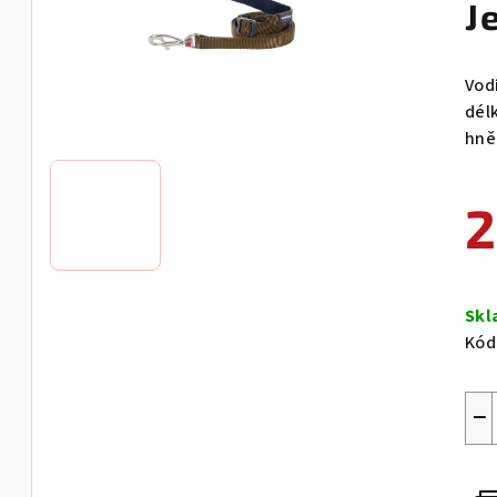
J
Vod
dél
hně
2
Měr
cen
Sk
Kód
−