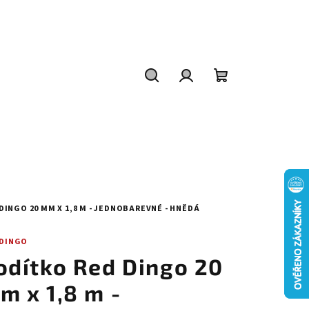
Hledat
Přihlášení
Nákupní
košík
DINGO 20 MM X 1,8 M - JEDNOBAREVNÉ - HNĚDÁ
 DINGO
odítko Red Dingo 20
m x 1,8 m -