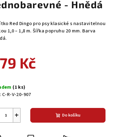
ednobarevné - Hnědá
ítko Red Dingo pro psy klasické s nastavitelnou
kou 1,0 – 1,8 m. Šířka popruhu 20 mm. Barva
dá.
79 Kč
ná
a:
ladem
(1 ks)
:
C-R-V-20-907
+
Do košíku