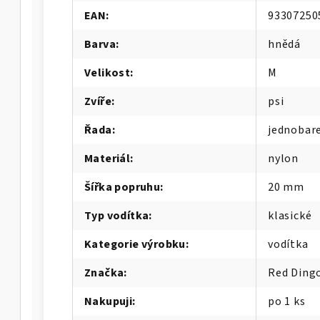
EAN
:
93307250
Barva
:
hnědá
Velikost
:
M
Zvíře
:
psi
Řada
:
jednobar
Materiál
:
nylon
Šířka popruhu
:
20 mm
Typ vodítka
:
klasické
Kategorie výrobku
:
vodítka
Značka
:
Red Ding
Nakupuji
:
po 1 ks