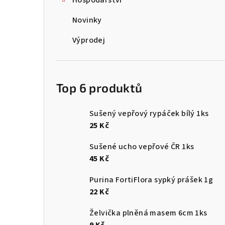
Hospodářství
Novinky
Výprodej
Top 6 produktů
Sušený vepřový rypáček bílý 1ks
25 Kč
Sušené ucho vepřové ČR 1ks
45 Kč
Purina FortiFlora sypký prášek 1g
22 Kč
Želvička plněná masem 6cm 1ks