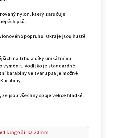
trovaný nylon, který zaručuje
ějších psů.
nylonového popruhu. Okraje jsou hustě
jších na trhu a díky unikátnímu
 vyměnit. Vodítko je standardně
ní karabiny ve tvaru psa je možné
 Karabiny.
 že jsou všechny spoje velice hladké.
Red Dingo šířka 20mm