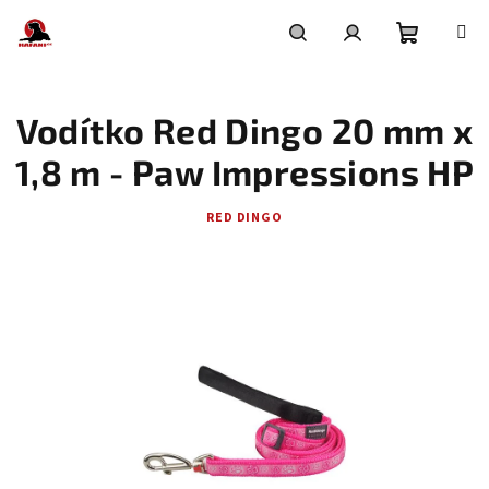
Přejít
na
obsah
Nákupní
Hledat
Přihlášení
Vodítko Red Dingo 20 mm x
košík
1,8 m - Paw Impressions HP
RED DINGO