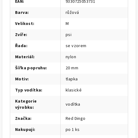
EAN
:
9330725053731
Barva
:
růžová
Velikost
:
M
Zvíře
:
psi
Řada
:
se vzorem
Materiál
:
nylon
Šířka popruhu
:
20 mm
Motiv
:
tlapka
Typ vodítka
:
klasické
Kategorie
vodítka
výrobku
:
Značka
:
Red Dingo
Nakupuji
:
po 1 ks