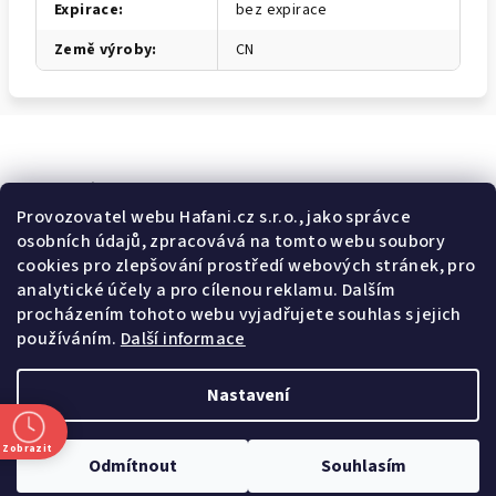
Expirace
:
bez expirace
Země výroby
:
CN
Odebírat newsletter
Provozovatel webu Hafani.cz s.r.o., jako správce
osobních údajů, zpracovává na tomto webu soubory
E-mail
cookies pro zlepšování prostředí webových stránek, pro
analytické účely a pro cílenou reklamu. Dalším
Potvrzuji souhlas s
všeobecnými obchodními podmínkami
a
procházením tohoto webu vyjadřujete souhlas s jejich
s
podmínkami zpracovávání a ochrany osobních údajů
.
používáním.
Další informace
Přihlásit se
Nastavení
Z
Copyright 2026
Hafani.cz
. Všechna práva vyhrazena.
Upravit
á
nastavení cookies
Zobrazit
Odmítnout
Souhlasím
p
Vytvořil Shoptet