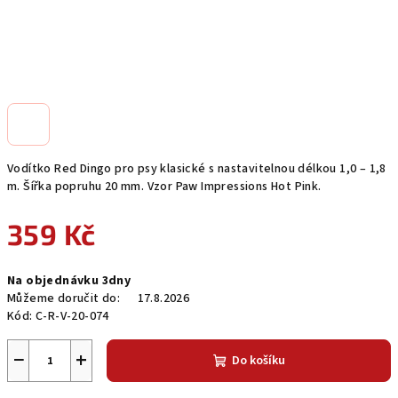
Vodítko Red Dingo pro psy klasické s nastavitelnou délkou 1,0 – 1,8
m. Šířka popruhu 20 mm. Vzor Paw Impressions Hot Pink.
359 Kč
Měrná
Na objednávku 3dny
cena:
Můžeme doručit do:
17.8.2026
Kód:
C-R-V-20-074
−
+
Do košíku