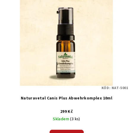
ý
d
p
u
i
k
s
t
p
ů
r
o
d
u
k
t
KÓD:
NAT-5001
ů
Naturavetal Canis Plus Abwehrkomplex 10ml
299 Kč
Skladem
(3 ks)