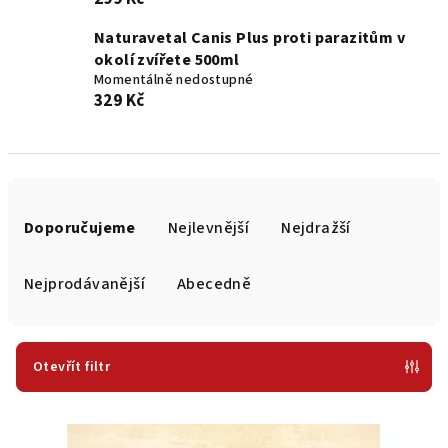
Naturavetal Canis Plus proti parazitům v
okolí zvířete 500ml
Momentálně nedostupné
329 Kč
Ř
a
Doporučujeme
Nejlevnější
Nejdražší
z
e
Nejprodávanější
Abecedně
n
í
p
Otevřít filtr
r
V
o