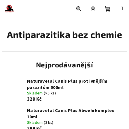
Přejít
na
obsah
Nákupní
Hledat
Přihlášení
Antiparazitika bez chemie
košík
Nejprodávanější
Naturavetal Canis Plus proti vnějším
parazitům 500ml
Skladem
(>5 ks)
329 Kč
Naturavetal Canis Plus Abwehrkomplex
10ml
Skladem
(3 ks)
299 Kč