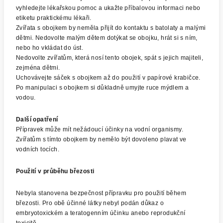
vyhledejte lékařskou pomoc a ukažte příbalovou informaci nebo
etiketu praktickému lékaři.
Zvířata s obojkem by neměla přijít do kontaktu s batolaty a malými
dětmi. Nedovolte malým dětem dotýkat se obojku, hrát si s ním,
nebo ho vkládat do úst.
Nedovolte zvířatům, která nosí tento obojek, spát s jejich majiteli,
zejména dětmi.
Uchovávejte sáček s obojkem až do použití v papírové krabičce.
Po manipulaci s obojkem si důkladně umyjte ruce mýdlem a
vodou.
Další opatření
Přípravek může mít nežádoucí účinky na vodní organismy.
Zvířatům s tímto obojkem by nemělo být dovoleno plavat ve
vodních tocích.
Použití v průběhu březosti
Nebyla stanovena bezpečnost přípravku pro použití během
březosti. Pro obě účinné látky nebyl podán důkaz o
embryotoxickém a teratogenním účinku anebo reprodukční