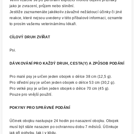
Velmi vzácně se po perorální expozici mohou objevit příznaky
jako je zvracení, průjem nebo slinění.
Jestliže zaznamenáte jakékoliv závažné nežádoucí účinky či jiné
reakce, které nejsou uvedeny v této příbalové informaci, oznamte
to prosím vašemu veterinárnímu lékaři.
CÍLOVÝ DRUH ZVÍŘAT
Psi.
DÁVKOVÁNÍ PRO KAŽDÝ DRUH, CESTA(Y) A ZPŮSOB PODÁNÍ
Pro malé psy je určen jeden obojek o délce 38 cm (12,5 g).
Pro střední psy je určen jeden obojek o délce 53 cm (30,2 g).
Pro velké psy je určen jeden obojek o délce 70 cm (45 g).
Pouze pro vnější použití.
POKYNY PRO SPRÁVNÉ PODÁNÍ
Účinek obojku nastupuje 24 hodin po nasazení obojku. Obojek
musí být stále nasazen po ochrannou dobu 7 měsíců. Účinkuje
jak při pohybu, tak i v klidu.