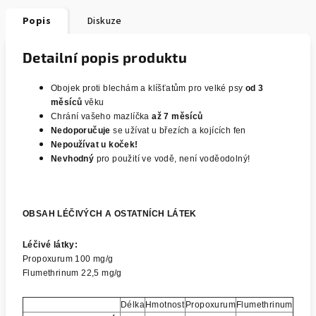
Popis
Diskuze
Detailní popis produktu
Obojek proti blechám a klíšťatům pro velké psy
od 3
měsíců
věku
Chrání vašeho mazlíčka
až 7 měsíců
Nedoporučuje
se užívat u březích a kojících fen
Nepoužívat u koček!
Nevhodný
pro použití ve vodě, není voděodolný!
OBSAH LÉČIVÝCH A OSTATNÍCH LÁTEK
Léčivé látky:
Propoxurum 100 mg/g
Flumethrinum 22,5 mg/g
Délka
Hmotnost
Propoxurum
Flumethrinum