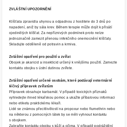
ZVLÁŠTNÍ UPOZORNĚNÍ
Klíšťata zpravidla uhynou a odpadnou z hostitele do 3 dnů po
napadení, aniž by sála krev. Během terapie může dojít k přisátí
ojedinělých klíšťat. Za nepříznivých podmínek proto nelze
jednoznačně zamezit přenosu infekčního onemocnění klíšťaty.
Skladujte odděleně od potravin a krmiva.
Zvláštní opatření pro použití u zvířat
Obojek je akaricid a insekticid určený k vnějšímu použití. Zamezte
kontaktu obojku s ústní dutinou zvířete.
Zvláštní opatření určené osobám, které podávají veterinární
léčivý přípravek zvířatům
Přípravek obsahuje karbamát. V případě toxických příznaků
vyhledejte ihned lékařskou pomoc a ukažte příbalovou informaci
nebo etiketu praktickému lékaři.
Lidé se známou přecitlivělostí na propoxur nebo flumethrin nebo
na některou z pomocných látek by se měli vyhnout kontaktu
s obojkem.
Zabraňte kontaktu obojku s kůží a očima. V případě podráždění