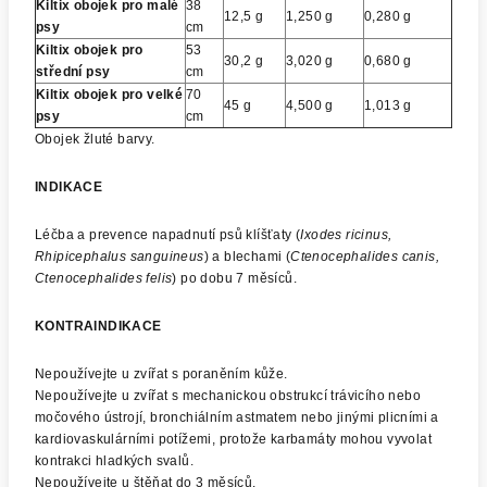
Kiltix obojek pro malé
38
12,5 g
1,250 g
0,280 g
psy
cm
Kiltix obojek pro
53
30,2 g
3,020 g
0,680 g
střední psy
cm
Kiltix obojek pro velké
70
45 g
4,500 g
1,013 g
psy
cm
Obojek žluté barvy.
INDIKACE
Léčba a prevence napadnutí psů klíšťaty (
Ixodes ricinus,
Rhipicephalus sanguineus
) a blechami (
Ctenocephalides canis,
Ctenocephalides felis
) po dobu 7 měsíců.
KONTRAINDIKACE
Nepoužívejte u zvířat s poraněním kůže.
Nepoužívejte u zvířat s mechanickou obstrukcí trávicího nebo
močového ústrojí, bronchiálním astmatem nebo jinými plicními a
kardiovaskulárními potížemi, protože karbamáty mohou vyvolat
kontrakci hladkých svalů.
Nepoužívejte u štěňat do 3 měsíců.