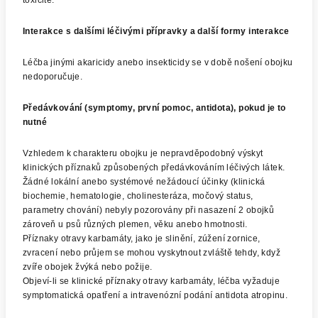
toxicitě.
Interakce s dalšími léčivými přípravky a další formy interakce
Léčba jinými akaricidy anebo insekticidy se v době nošení obojku
nedoporučuje.
Předávkování (symptomy, první pomoc, antidota), pokud je to
nutné
Vzhledem k charakteru obojku je nepravděpodobný výskyt
klinických příznaků způsobených předávkováním léčivých látek.
Žádné lokální anebo systémové nežádoucí účinky (klinická
biochemie, hematologie, cholinesteráza, močový status,
parametry chování) nebyly pozorovány při nasazení 2 obojků
zároveň u psů různých plemen, věku anebo hmotnosti.
Příznaky otravy karbamáty, jako je slinění, zúžení zornice,
zvracení nebo průjem se mohou vyskytnout zvláště tehdy, když
zvíře obojek žvýká nebo požije.
Objeví-li se klinické příznaky otravy karbamáty, léčba vyžaduje
symptomatická opatření a intravenózní podání antidota atropinu.