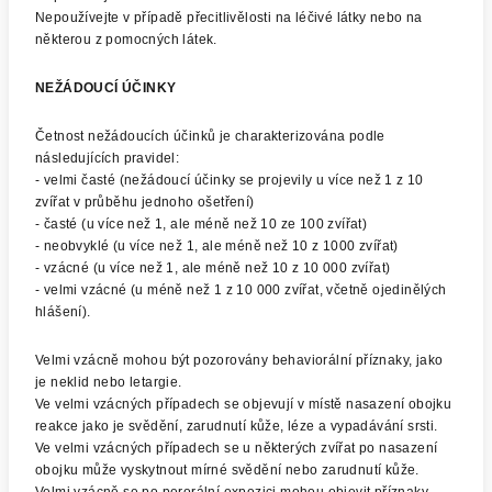
Nepoužívejte v případě přecitlivělosti na léčivé látky nebo na
některou z pomocných látek.
NEŽÁDOUCÍ ÚČINKY
Četnost nežádoucích účinků je charakterizována podle
následujících pravidel:
- velmi časté (nežádoucí účinky se projevily u více než 1 z 10
zvířat v průběhu jednoho ošetření)
- časté (u více než 1, ale méně než 10 ze 100 zvířat)
- neobvyklé (u více než 1, ale méně než 10 z 1000 zvířat)
- vzácné (u více než 1, ale méně než 10 z 10 000 zvířat)
- velmi vzácné (u méně než 1 z 10 000 zvířat, včetně ojedinělých
hlášení).
Velmi vzácně mohou být pozorovány behaviorální příznaky, jako
je neklid nebo letargie.
Ve velmi vzácných případech se objevují v místě nasazení obojku
reakce jako je svědění, zarudnutí kůže, léze a vypadávání srsti.
Ve velmi vzácných případech se u některých zvířat po nasazení
obojku může vyskytnout mírné svědění nebo zarudnutí kůže.