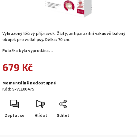
Vyhrazený léčivý přípravek. Žlutý, antiparazitní vakuově balený
obojek pro velké psy. Délka: 70 cm.
Položka byla vyprodána…
679 Kč
Měrná
Momentálně nedostupné
cena:
Kód:
S-VLE00475
Zeptat se
Hlídat
Sdílet