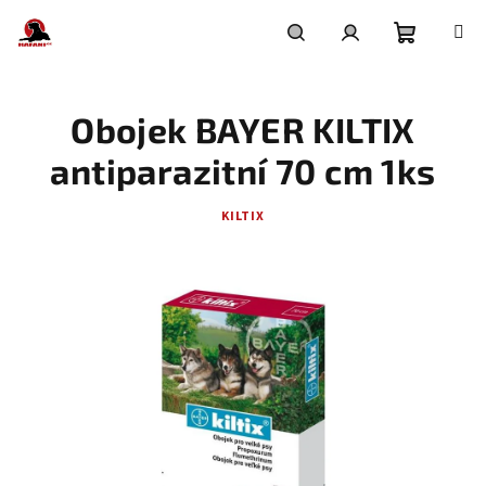
Přejít
na
obsah
Nákupní
Hledat
Přihlášení
Obojek BAYER KILTIX
košík
antiparazitní 70 cm 1ks
KILTIX