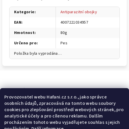
Kategorie
:
Antiparazitní obojky
EAN
:
4007221034957
Hmotnost
:
80g
Určeno pro
:
Pes
Položka byla vyprodána…
Odebírat newsletter
Provozovatel webu Hafani.cz s.r.o., jako správce
osobních údajů, zpracovává na tomto webu soubory
E-mail
cookies pro zlepšování prostředí webových stránek, pro
analytické účely a pro cílenou reklamu. Dalším
Potvrzuji souhlas s
všeobecnými obchodními podmínkami
a
procházením tohoto webu vyjadřujete souhlas s jejich
s
podmínkami zpracovávání a ochrany osobních údajů
.
používáním.
Další informace