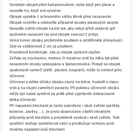
Sundejte obojek před šamponováním, nebo když pes plave a
nasaďte ho, když srst vyschne.
Obojek vyjměte z ochranného sáčku těsně před nasazením.
Obojek rozviňte a odstraňte případné kousky plastových spojek.
Nasaďte zvířeti obojek na krk tak, aby nebyl příliš utažený (při
správném nasazení lze pod obojek vsunout 2 prsty).
Volný konec obojku protáhněte poutkem a odstřihněte přesahující
část ve vzdálenosti 2 cm za poutkem.
Pravidelně kontrolujte, zda je obojek správně utažen.
Zvířata se zcuchanou, matnou či mastnou srstí by měla být před
nasazením obojku vykoupána a šamponována. Pokud se obojek
opakovaně namočí (déšť, plavání, koupání), může to ovlivnit jeho
účinnost.
Účinnost a délka účinku obojku závisí na délce, hustotě a stavu
srsti a na stupni zamoření parazity. Při poklesu účinnosti obojku
může být nutné vyměnit jej ještě před vypršením deklarované
délka účinnosti.
Při napadení blechami je často zamořeno i okolí zvířete (pelíšky,
koberce, závěsy, ...). Je proto doporučeno ošetřit vhodnými
přípravky proti blechám a pravidelně vysávat i okolí zvířete. Toto
opatření snižuje zamořenost okolí a prodlužuje ochranu proti
novému napadení psů blechami.