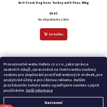
Brit Fresh Dog konz Turkey with Peas 400g
59 Kč
Na objednávku 1den
Do košíku
Odebírat newsletter
Provozovatel webu Hafani.cz s.r.o., jako správce
osobních údajů, zpracovává na tomto webu soubory
E-mail
cookies pro zlepšování prostředí webových stránek, pro
analytické účely a pro cílenou reklamu. Dalším
Potvrzuji souhlas s
všeobecnými obchodními podmínkami
a
procházením tohoto webu vyjadřujete souhlas s jejich
s
podmínkami zpracovávání a ochrany osobních údajů
.
používáním.
Další informace
Přihlásit se
Nastavení