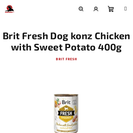
Přejít
na
obsah
Nákupní
Hledat
Přihlášení
Brit Fresh Dog konz Chicken
košík
with Sweet Potato 400g
BRIT FRESH