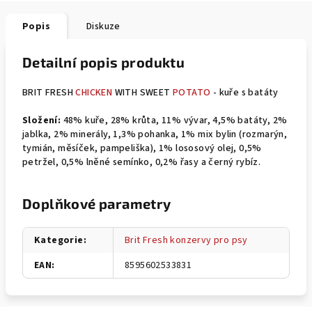
Popis
Diskuze
Detailní popis produktu
BRIT FRESH
CHICKEN
WITH SWEET
POTATO
- kuře s batáty
Složení:
48% kuře, 28% krůta, 11% vývar, 4,5% batáty, 2%
jablka, 2% minerály, 1,3% pohanka, 1% mix bylin (rozmarýn,
tymián, měsíček, pampeliška), 1% lososový olej, 0,5%
petržel, 0,5% lněné semínko, 0,2% řasy a černý rybíz.
Doplňkové parametry
Kategorie
:
Brit Fresh konzervy pro psy
EAN
:
8595602533831