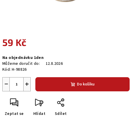
59 Kč
Měrná
Na objednávku 1den
cena:
Můžeme doručit do:
12.8.2026
Kód:
H-98826
−
+
Do košíku
Zeptat se
Hlídat
Sdílet