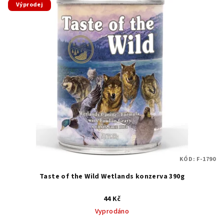
Výprodej
ý
d
p
u
i
k
s
t
p
ů
r
o
d
u
k
t
KÓD:
F-1790
ů
Taste of the Wild Wetlands konzerva 390g
44 Kč
Vyprodáno