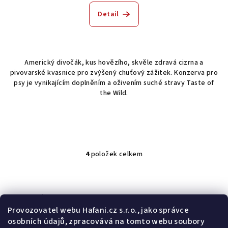
Detail
Americký divočák, kus hovězího, skvěle zdravá cizrna a
pivovarské kvasnice pro zvýšený chuťový zážitek. Konzerva pro
psy je vynikajícím doplněním a oživením suché stravy Taste of
the Wild.
4
položek celkem
O
v
l
á
Odebírat newsletter
d
Provozovatel webu Hafani.cz s.r.o., jako správce
a
osobních údajů, zpracovává na tomto webu soubory
E-mail