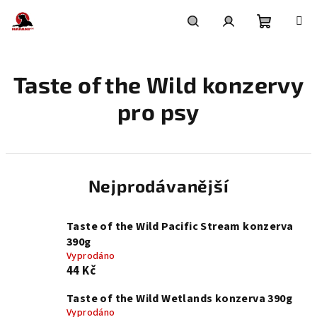
Přejít
na
obsah
Nákupní
Hledat
Přihlášení
Taste of the Wild konzervy
košík
pro psy
Nejprodávanější
Taste of the Wild Pacific Stream konzerva
390g
Vyprodáno
44 Kč
Taste of the Wild Wetlands konzerva 390g
Vyprodáno