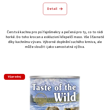
Detail
Čerstvá kachna pro psí fajnšmekry a pečená pro ty, co to rádi
horké. Do toho krocan a exkluzivní křepelčí maso. Vše šťavnaté
díky kachnímu vývaru. Výborné doplnění suchého krmiva, ale
může sloužit i jako samostatná výživa.
Výprodej