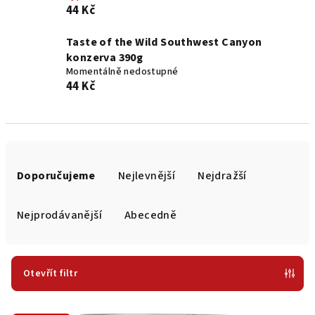
44 Kč
Taste of the Wild Southwest Canyon
konzerva 390g
Momentálně nedostupné
44 Kč
Ř
a
Doporučujeme
Nejlevnější
Nejdražší
z
e
Nejprodávanější
Abecedně
n
í
p
Otevřít filtr
r
V
o