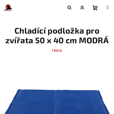
Přejít
na
obsah
Nákupní
Hledat
Přihlášení
Chladící podložka pro
košík
zvířata 50 x 40 cm MODRÁ
TRIXIE