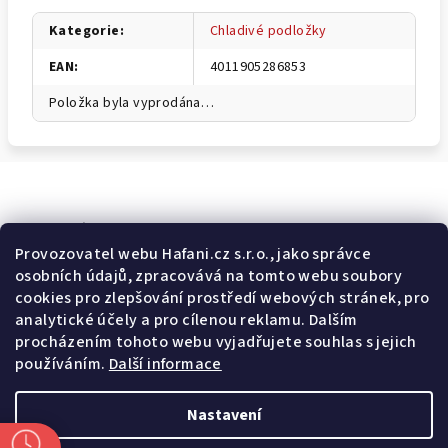
Kategorie
:
Chladivé podložky
EAN
:
4011905286853
Položka byla vyprodána…
Odebírat newsletter
Provozovatel webu Hafani.cz s.r.o., jako správce
osobních údajů, zpracovává na tomto webu soubory
E-mail
cookies pro zlepšování prostředí webových stránek, pro
analytické účely a pro cílenou reklamu. Dalším
Potvrzuji souhlas s
všeobecnými obchodními podmínkami
a
procházením tohoto webu vyjadřujete souhlas s jejich
s
podmínkami zpracovávání a ochrany osobních údajů
.
používáním.
Další informace
Přihlásit se
Nastavení
Z
Copyright 2026
Hafani.cz
. Všechna práva vyhrazena.
Upravit