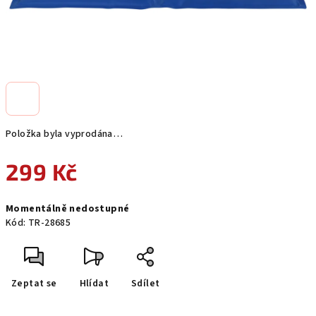
Položka byla vyprodána…
299 Kč
Měrná
Momentálně nedostupné
cena:
Kód:
TR-28685
Zeptat se
Hlídat
Sdílet