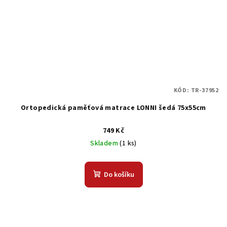
KÓD:
TR-37952
Ortopedická paměťová matrace LONNI šedá 75x55cm
749 Kč
Skladem
(1 ks)
Do košíku