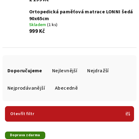
Ortopedická paměťová matrace LONNI šedá
90x65cm
Skladem
(1 ks)
999 Kč
Ř
a
Doporučujeme
Nejlevnější
Nejdražší
z
e
Nejprodávanější
Abecedně
n
í
p
Otevřít filtr
r
V
o
Doprava zdarma