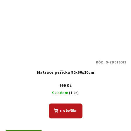
KÓD:
S-ZB016083
Matrace peříčka 90x60x10cm
999 Kč
Skladem
(1 ks)
Do košíku