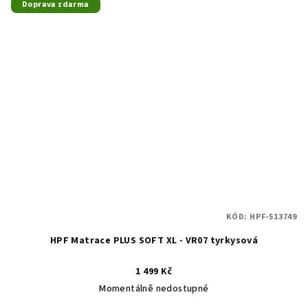
Doprava zdarma
KÓD:
HPF-513749
HPF Matrace PLUS SOFT XL - VR07 tyrkysová
1 499 Kč
Momentálně nedostupné