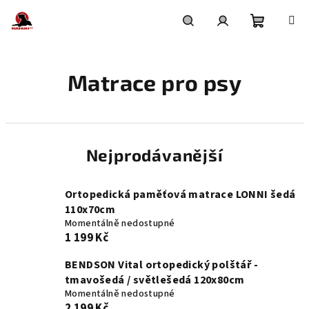
Přejít
na
obsah
Nákupní
Hledat
Přihlášení
Matrace pro psy
košík
Nejprodávanější
Ortopedická paměťová matrace LONNI šedá
110x70cm
Momentálně nedostupné
1 199 Kč
BENDSON Vital ortopedický polštář -
tmavošedá / světlešedá 120x80cm
Momentálně nedostupné
2 199 Kč