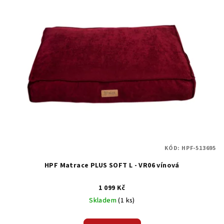
ý
d
p
u
i
k
s
t
p
ů
r
o
d
u
k
t
KÓD:
HPF-513695
ů
HPF Matrace PLUS SOFT L - VR06 vínová
1 099 Kč
Skladem
(1 ks)