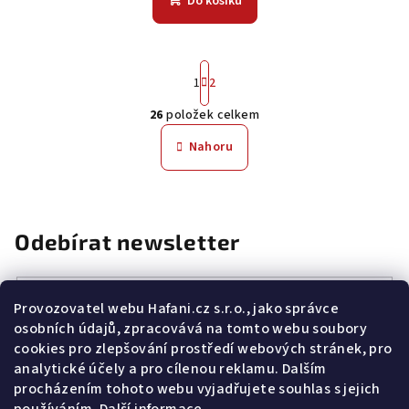
Do košíku
S
1
2
t
r
26
položek celkem
á
O
n
v
Nahoru
k
l
o
á
v
á
d
n
a
Odebírat newsletter
í
c
í
p
E-mail
Provozovatel webu Hafani.cz s.r.o., jako správce
r
osobních údajů, zpracovává na tomto webu soubory
v
Potvrzuji souhlas s
všeobecnými obchodními podmínkami
a
cookies pro zlepšování prostředí webových stránek, pro
s
podmínkami zpracovávání a ochrany osobních údajů
.
k
analytické účely a pro cílenou reklamu. Dalším
y
Přihlásit se
procházením tohoto webu vyjadřujete souhlas s jejich
v