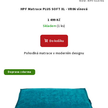
KÓD:
HPF-513701
HPF Matrace PLUS SOFT XL - VR06 vínová
1 499 Kč
Skladem
(1 ks)
Do košíku
Pohodlná matrace v moderním designu
Doprava zdarma