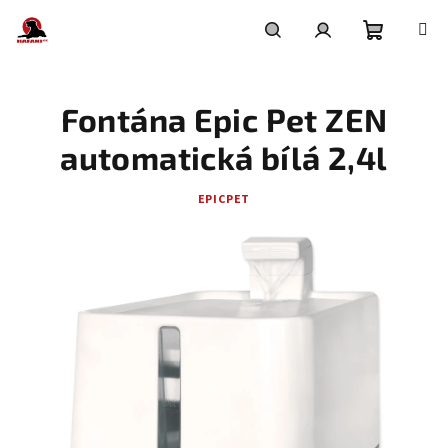
Přejít
na
obsah
Nákupní
Hledat
Přihlášení
Fontána Epic Pet ZEN
košík
automatická bílá 2,4l
EPICPET