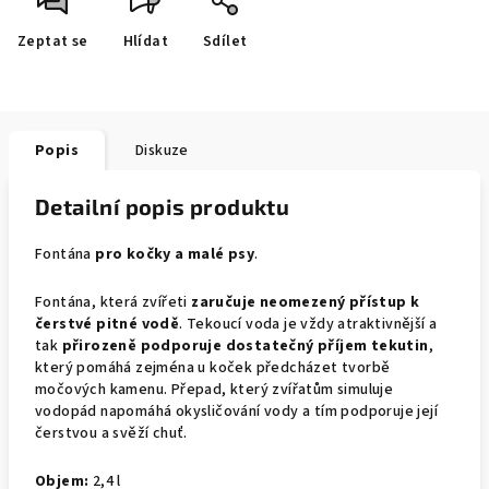
Zeptat se
Hlídat
Sdílet
Popis
Diskuze
Detailní popis produktu
Fontána
pro kočky a malé psy
.
Fontána, která zvířeti
zaručuje neomezený přístup k
čerstvé pitné vodě
. Tekoucí voda je vždy atraktivnější a
tak
přirozeně podporuje dostatečný příjem tekutin
,
který pomáhá zejména u koček předcházet tvorbě
močových kamenu. Přepad, který zvířatům simuluje
vodopád napomáhá okysličování vody a tím podporuje její
čerstvou a svěží chuť.
Objem:
2,4 l