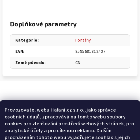
Doplňkové parametry
Kategorie
:
Fontány
EAN
:
8595681812407
Země původu
:
CN
Odebírat newsletter
Provozovatel webu Hafani.cz s.r.o., jako správce
osobních údajů, zpracovává na tomto webu soubory
E-mail
cookies pro zlepšování prostředí webových stránek, pro
analytické účely a pro cílenou reklamu. Dalším
Potvrzuji souhlas s
všeobecnými obchodními podmínkami
a
procházením tohoto webu vyjadřujete souhlas s jejich