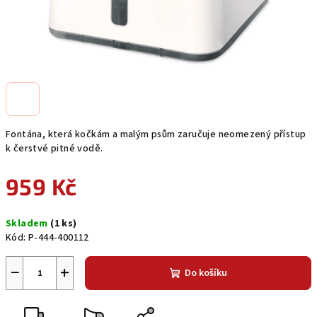
Fontána, která kočkám a malým psům zaručuje neomezený přístup
k čerstvé pitné vodě.
959 Kč
Měrná
Skladem
(1 ks)
cena:
Kód:
P-444-400112
−
+
Do košíku