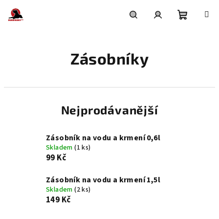
Přejít
na
obsah
Nákupní
Hledat
Přihlášení
Zásobníky
košík
Nejprodávanější
Zásobník na vodu a krmení 0,6l
Skladem
(1 ks)
99 Kč
Zásobník na vodu a krmení 1,5l
Skladem
(2 ks)
149 Kč