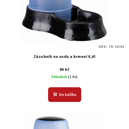
r
o
d
u
k
t
KÓD:
TR-24761
ů
Zásobník na vodu a krmení 0,6l
99 Kč
Skladem
(1 ks)
Do košíku