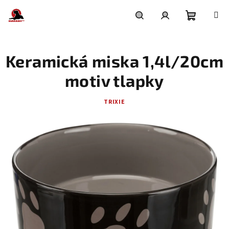
Přejít
na
obsah
Nákupní
Hledat
Přihlášení
Keramická miska 1,4l/20cm
košík
motiv tlapky
TRIXIE