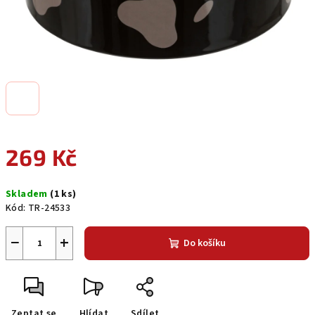
269 Kč
Měrná
Skladem
(1 ks)
cena:
Kód:
TR-24533
−
+
Do košíku
Zeptat se
Hlídat
Sdílet