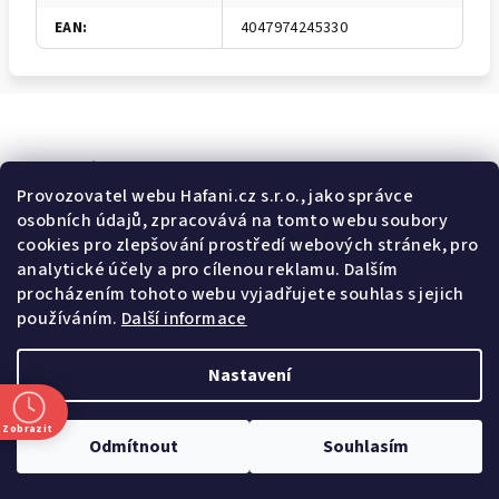
EAN
:
4047974245330
Odebírat newsletter
Provozovatel webu Hafani.cz s.r.o., jako správce
osobních údajů, zpracovává na tomto webu soubory
E-mail
cookies pro zlepšování prostředí webových stránek, pro
analytické účely a pro cílenou reklamu. Dalším
Potvrzuji souhlas s
všeobecnými obchodními podmínkami
a
procházením tohoto webu vyjadřujete souhlas s jejich
s
podmínkami zpracovávání a ochrany osobních údajů
.
používáním.
Další informace
Přihlásit se
Nastavení
Z
Copyright 2026
Hafani.cz
. Všechna práva vyhrazena.
Upravit
á
nastavení cookies
Zobrazit
Odmítnout
Souhlasím
p
Vytvořil Shoptet
a