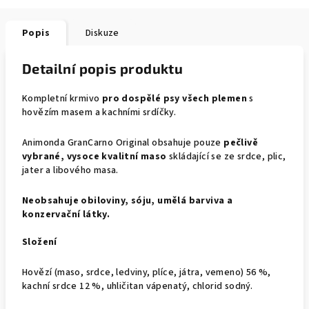
Popis
Diskuze
Detailní popis produktu
Kompletní krmivo
pro dospělé psy všech plemen
s
hovězím masem a kachními srdíčky.
Animonda GranCarno Original obsahuje pouze
pečlivě
vybrané, vysoce kvalitní maso
skládající se ze srdce, plic,
jater a libového masa.
Neobsahuje obiloviny, sóju, umělá barviva a
konzervační látky.
Složení
Hovězí (maso, srdce, ledviny, plíce, játra, vemeno) 56 %,
kachní srdce 12 %, uhličitan vápenatý, chlorid sodný.