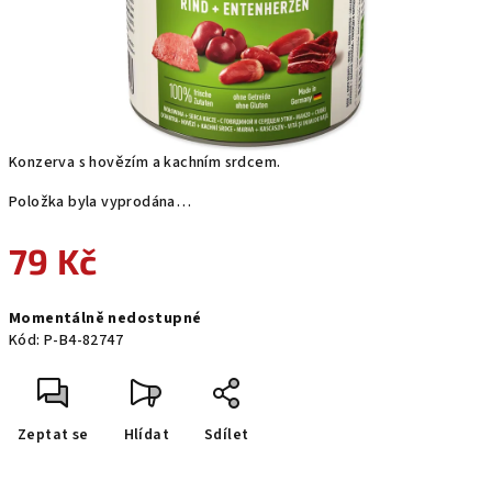
Konzerva s hovězím a kachním srdcem.
Položka byla vyprodána…
79 Kč
Měrná
Momentálně nedostupné
cena:
Kód:
P-B4-82747
Zeptat se
Hlídat
Sdílet