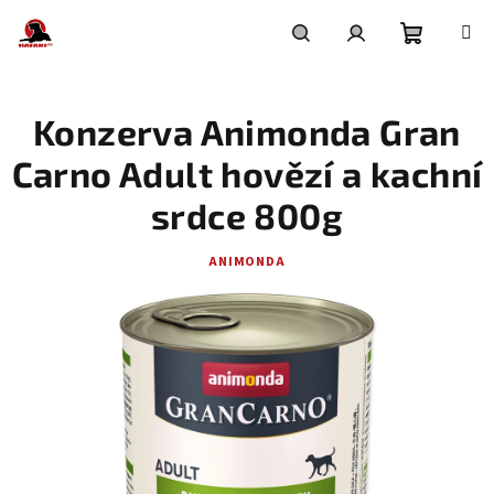
Přejít
na
obsah
Nákupní
Hledat
Přihlášení
Konzerva Animonda Gran
košík
Carno Adult hovězí a kachní
srdce 800g
ANIMONDA