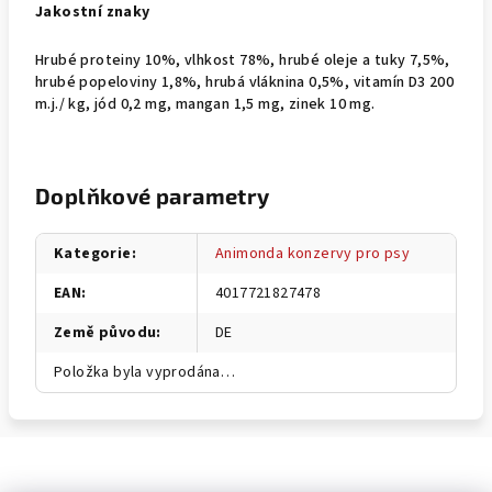
Jakostní znaky
Hrubé proteiny 10%, vlhkost 78%, hrubé oleje a tuky 7,5%,
hrubé popeloviny 1,8%, hrubá vláknina 0,5%, vitamín D3 200
m.j./ kg, jód 0,2 mg, mangan 1,5 mg, zinek 10 mg.
Doplňkové parametry
Kategorie
:
Animonda konzervy pro psy
EAN
:
4017721827478
Země původu
:
DE
Položka byla vyprodána…