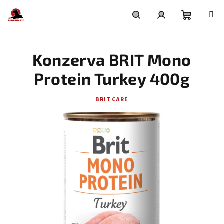
Přejít
na
obsah
Nákupní
Hledat
Přihlášení
Konzerva BRIT Mono
košík
Protein Turkey 400g
BRIT CARE