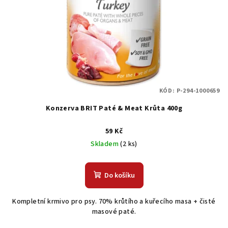
KÓD:
P-294-1000659
Konzerva BRIT Paté & Meat Krůta 400g
59 Kč
Skladem
(2 ks)
Do košíku
Kompletní krmivo pro psy. 70% krůtího a kuřecího masa + čisté
masové paté.