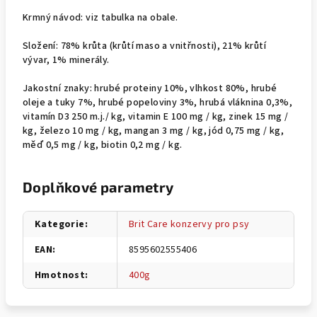
Krmný návod: viz tabulka na obale.
Složení: 78% krůta (krůtí maso a vnitřnosti), 21% krůtí
vývar, 1% minerály.
Jakostní znaky: hrubé proteiny 10%, vlhkost 80%, hrubé
oleje a tuky 7%, hrubé popeloviny 3%, hrubá vláknina 0,3%,
vitamín D3 250 m.j./ kg, vitamin E 100 mg / kg, zinek 15 mg /
kg, železo 10 mg / kg, mangan 3 mg / kg, jód 0,75 mg / kg,
měď 0,5 mg / kg, biotin 0,2 mg / kg.
Doplňkové parametry
Kategorie
:
Brit Care konzervy pro psy
EAN
:
8595602555406
Hmotnost
:
400g