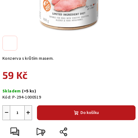
Konzerva s krůtím masem.
59 Kč
Měrná
Skladem
(>5 ks)
cena:
Kód:
P-294-1000519
−
+
Do košíku