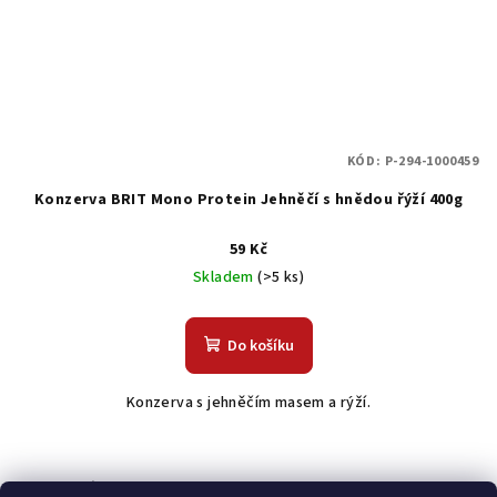
KÓD:
P-294-1000459
Konzerva BRIT Mono Protein Jehněčí s hnědou řýží 400g
59 Kč
Skladem
(>5 ks)
Do košíku
Konzerva s jehněčím masem a rýží.
Odebírat newsletter