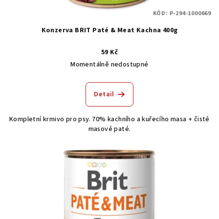
KÓD:
P-294-1000669
Konzerva BRIT Paté & Meat Kachna 400g
59 Kč
Momentálně nedostupné
Detail
Kompletní krmivo pro psy. 70% kachního a kuřecího masa + čisté
masové paté.