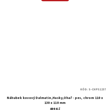
KÓD:
S-CHP51237
Náhubek kovový Dalmatin,Hasky,Ohař - pes, chrom 110 x
130 x 110 mm
499 Kč