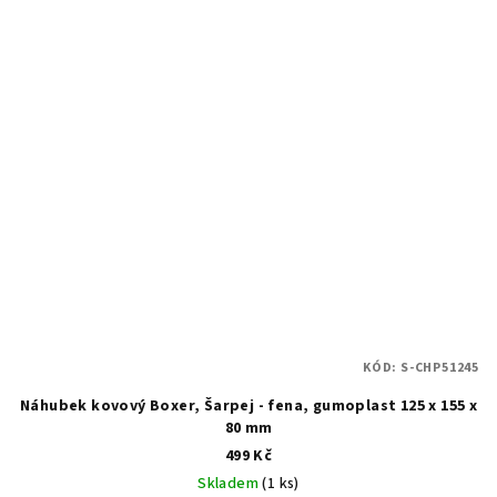
KÓD:
S-CHP51245
Náhubek kovový Boxer, Šarpej - fena, gumoplast 125 x 155 x
80 mm
499 Kč
Skladem
(1 ks)