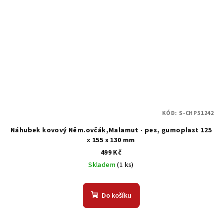
KÓD:
S-CHP51242
Náhubek kovový Něm.ovčák,Malamut - pes, gumoplast 125
x 155 x 130 mm
499 Kč
Skladem
(1 ks)
Do košíku