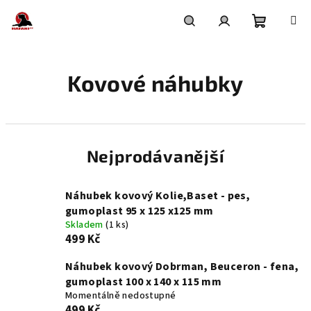
Přejít
na
obsah
Nákupní
Hledat
Přihlášení
Kovové náhubky
košík
Nejprodávanější
Náhubek kovový Kolie,Baset - pes,
gumoplast 95 x 125 x125 mm
Skladem
(1 ks)
499 Kč
Náhubek kovový Dobrman, Beuceron - fena,
gumoplast 100 x 140 x 115 mm
Momentálně nedostupné
499 Kč