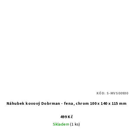
KÓD:
S-MVS00930
Náhubek kovový Dobrman - fena, chrom 100 x 140 x 115 mm
499 Kč
Skladem
(1 ks)