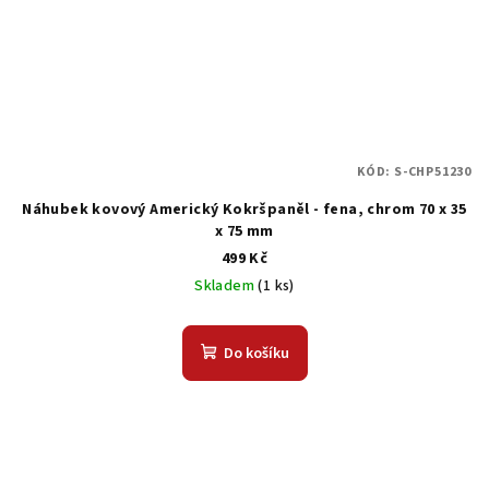
KÓD:
S-CHP51230
Náhubek kovový Americký Kokršpaněl - fena, chrom 70 x 35
x 75 mm
499 Kč
Skladem
(1 ks)
Do košíku