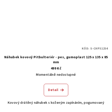
KÓD:
S-CHP51254
Náhubek kovový Pitbulteriér - pes, gumoplast 125 x 135 x 85
mm
499 Kč
Momentálně nedostupné
Detail
Kovový drátěný náhubek s koženým zapínáním, pogumovaný