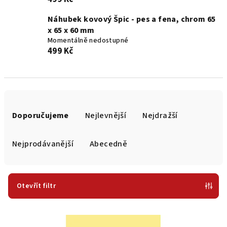
Náhubek kovový Špic - pes a fena, chrom 65
x 65 x 60 mm
Momentálně nedostupné
499 Kč
Ř
a
Doporučujeme
Nejlevnější
Nejdražší
z
e
Nejprodávanější
Abecedně
n
í
p
Otevřít filtr
r
V
o