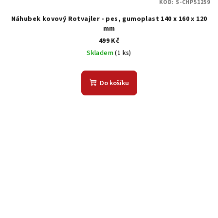
KÓD:
S-CHP51259
Náhubek kovový Rotvajler - pes, gumoplast 140 x 160 x 120
mm
499 Kč
Skladem
(1 ks)
Do košíku