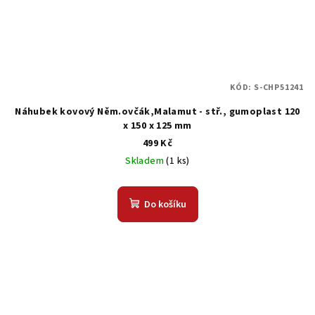
KÓD:
S-CHP51241
Náhubek kovový Něm.ovčák,Malamut - stř., gumoplast 120
x 150 x 125 mm
499 Kč
Skladem
(1 ks)
Do košíku