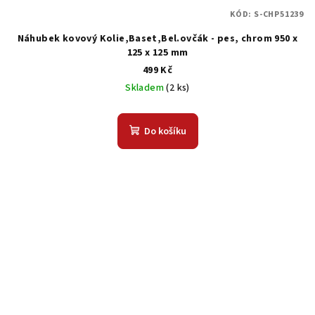
KÓD:
S-CHP51239
Náhubek kovový Kolie,Baset,Bel.ovčák - pes, chrom 950 x
125 x 125 mm
499 Kč
Skladem
(2 ks)
Do košíku