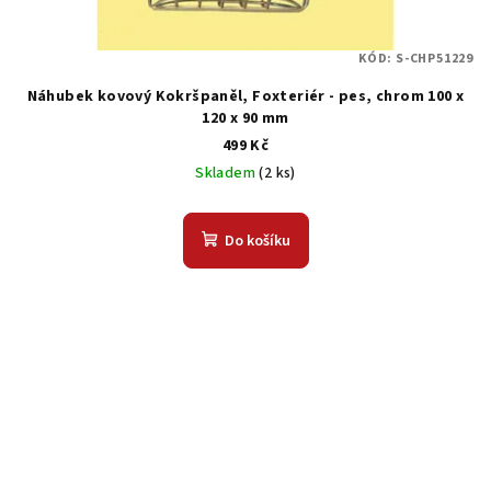
KÓD:
S-CHP51229
Náhubek kovový Kokršpaněl, Foxteriér - pes, chrom 100 x
120 x 90 mm
499 Kč
Skladem
(2 ks)
Do košíku