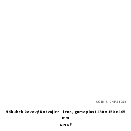
KÓD:
S-CHP51258
Náhubek kovový Rotvajler - fena, gumoplast 130 x 150 x 105
mm
499 Kč