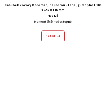
Náhubek kovový Dobrman, Beuceron - fena, gumoplast 100
x 140 x 115 mm
499 Kč
Momentálně nedostupné
Detail