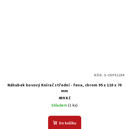
KÓD:
S-CHP51234
Náhubek kovový Knírač střední - fena, chrom 95 x 110 x 70
mm
499 Kč
Skladem
(1 ks)
Do košíku