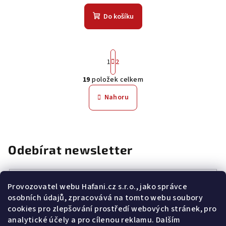
Do košíku
S
1
2
t
r
19
položek celkem
á
O
n
v
Nahoru
k
l
o
á
v
á
d
n
a
Odebírat newsletter
í
c
í
p
E-mail
Provozovatel webu Hafani.cz s.r.o., jako správce
r
osobních údajů, zpracovává na tomto webu soubory
v
Potvrzuji souhlas s
všeobecnými obchodními podmínkami
a
cookies pro zlepšování prostředí webových stránek, pro
s
podmínkami zpracovávání a ochrany osobních údajů
.
k
analytické účely a pro cílenou reklamu. Dalším
y