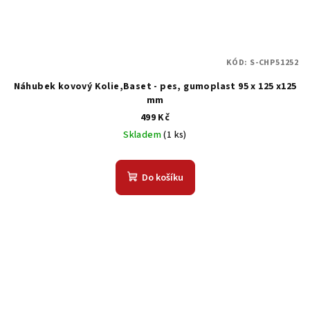
KÓD:
S-CHP51252
Náhubek kovový Kolie,Baset - pes, gumoplast 95 x 125 x125
mm
499 Kč
Skladem
(1 ks)
Do košíku