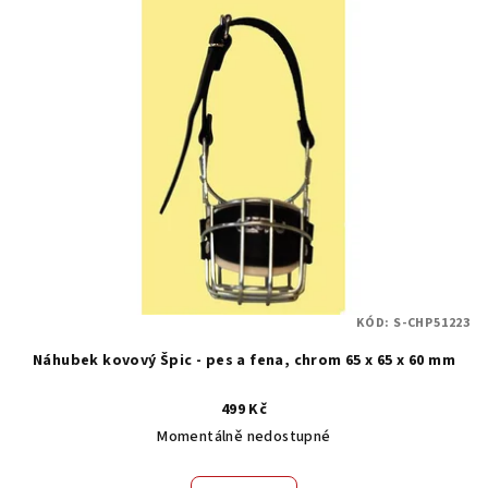
ý
d
p
u
i
k
s
t
p
ů
r
o
d
u
k
t
KÓD:
S-CHP51223
ů
Náhubek kovový Špic - pes a fena, chrom 65 x 65 x 60 mm
499 Kč
Momentálně nedostupné