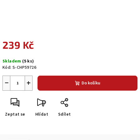
239 Kč
Měrná
Skladem
(5 ks)
cena:
Kód:
S-CHP59726
−
+
Do košíku
Zeptat se
Hlídat
Sdílet