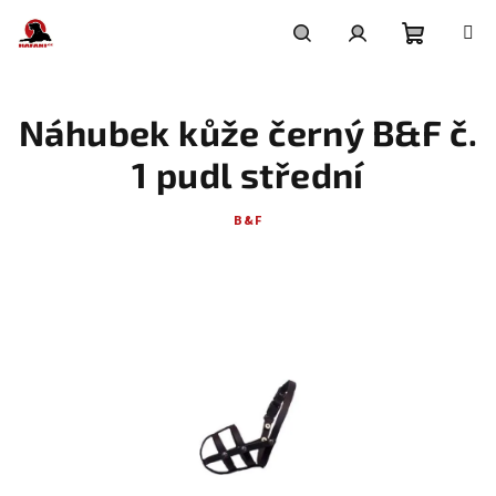
Přejít
na
obsah
Nákupní
Hledat
Přihlášení
Náhubek kůže černý B&F č.
košík
1 pudl střední
B&F