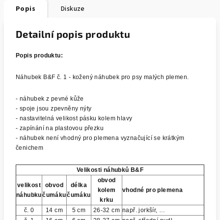
Popis
Diskuze
Detailní popis produktu
Popis produktu:
Náhubek B&F č. 1 - kožený náhubek pro psy malých plemen.
- náhubek z pevné kůže
- spoje jsou zpevněny nýty
- nastavitelná velikost pásku kolem hlavy
- zapínání na plastovou přezku
- náhubek není vhodný pro plemena vyznačující se krátkým
čenichem
Velikosti náhubků B&F
obvod
velikost
obvod
délka
kolem
vhodné pro plemena
náhubku
čumáku
čumáku
krku
č. 0
14 cm
5 cm
26-32 cm
např. jorkšír, …