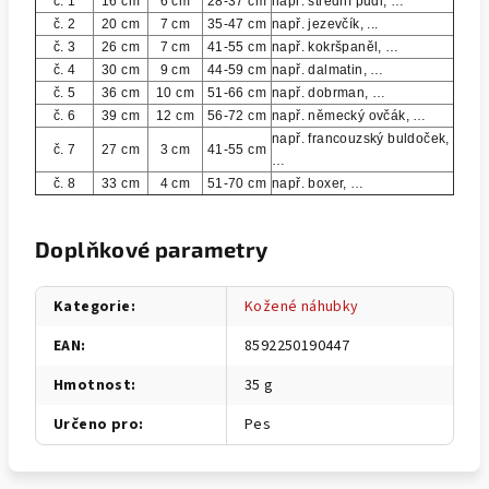
č. 1
16 cm
6 cm
28-37 cm
např. střední pudl, …
č. 2
20 cm
7 cm
35-47 cm
např. jezevčík, ...
č. 3
26 cm
7 cm
41-55 cm
např. kokršpaněl, …
č. 4
30 cm
9 cm
44-59 cm
např. dalmatin, …
č. 5
36 cm
10 cm
51-66 cm
např. dobrman, …
č. 6
39 cm
12 cm
56-72 cm
např. německý ovčák, …
např. francouzský buldoček,
č. 7
27 cm
3 cm
41-55 cm
…
č. 8
33 cm
4 cm
51-70 cm
např. boxer, …
Doplňkové parametry
Kategorie
:
Kožené náhubky
EAN
:
8592250190447
Hmotnost
:
35 g
Určeno pro
:
Pes