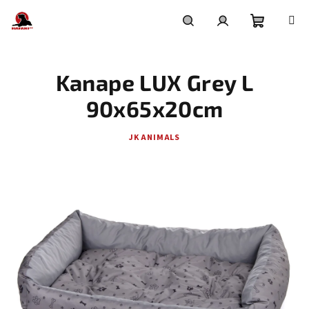
Přejít
na
obsah
Nákupní
Hledat
Přihlášení
Kanape LUX Grey L
košík
90x65x20cm
JK ANIMALS