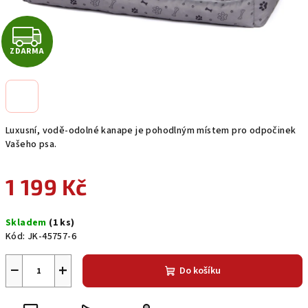
Z
ZDARMA
D
A
R
Luxusní, vodě-odolné kanape je pohodlným místem pro odpočinek
Vašeho psa.
M
A
1 199 Kč
Měrná
Skladem
(1 ks)
cena:
Kód:
JK-45757-6
−
+
Do košíku