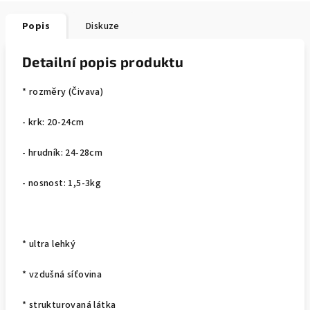
Popis
Diskuze
Detailní popis produktu
* rozměry (Čivava)
- krk: 20-24cm
- hrudník: 24-28cm
- nosnost: 1,5-3kg
* ultra lehký
* vzdušná síťovina
* strukturovaná látka