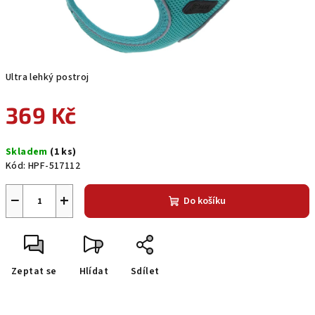
Ultra lehký postroj
369 Kč
Měrná
Skladem
(1 ks)
cena:
Kód:
HPF-517112
−
+
Do košíku
Zeptat se
Hlídat
Sdílet