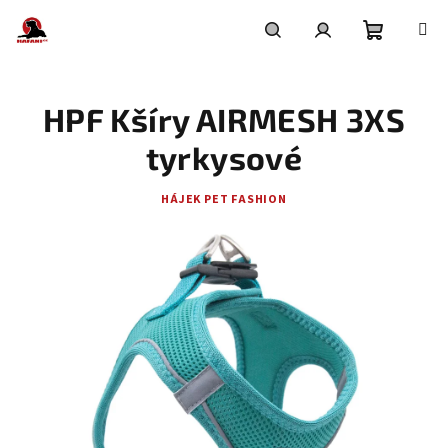
Přejít
na
obsah
Nákupní
Hledat
Přihlášení
HPF Kšíry AIRMESH 3XS
košík
tyrkysové
HÁJEK PET FASHION