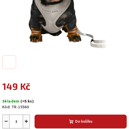
149 Kč
Měrná
Skladem
(>5 ks)
cena:
Kód:
TR-15560
−
+
Do košíku