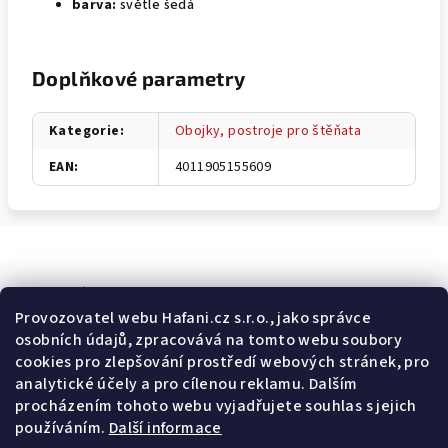
barva:
světle šedá
Doplňkové parametry
Kategorie
:
Obojky, postroje pro štěňata
EAN
:
4011905155609
Odebírat newsletter
Provozovatel webu Hafani.cz s.r.o., jako správce
osobních údajů, zpracovává na tomto webu soubory
E-mail
cookies pro zlepšování prostředí webových stránek, pro
analytické účely a pro cílenou reklamu. Dalším
Potvrzuji souhlas s
všeobecnými obchodními podmínkami
a
procházením tohoto webu vyjadřujete souhlas s jejich
s
podmínkami zpracovávání a ochrany osobních údajů
.
používáním.
Další informace