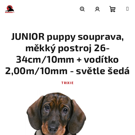
Přejít
na
obsah
Nákupní
Hledat
Přihlášení
JUNIOR puppy souprava,
košík
měkký postroj 26-
34cm/10mm + vodítko
2,00m/10mm - světle šedá
TRIXIE