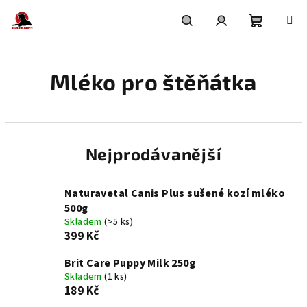
Přejít
na
obsah
Nákupní
Hledat
Přihlášení
Mléko pro štěňátka
košík
Nejprodávanější
Naturavetal Canis Plus sušené kozí mléko
500g
Skladem
(>5 ks)
399 Kč
Brit Care Puppy Milk 250g
Skladem
(1 ks)
189 Kč