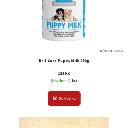
r
o
d
u
k
t
KÓD:
H-32493
ů
Brit Care Puppy Milk 250g
189 Kč
Skladem
(1 ks)
Do košíku