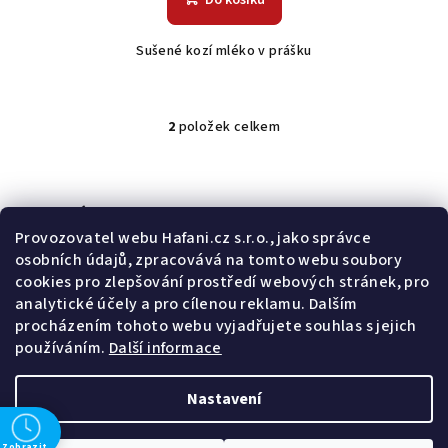
Do košíku
Sušené kozí mléko v prášku
2
položek celkem
O
v
l
á
Odebírat newsletter
d
Provozovatel webu Hafani.cz s.r.o., jako správce
a
osobních údajů, zpracovává na tomto webu soubory
E-mail
c
cookies pro zlepšování prostředí webových stránek, pro
í
analytické účely a pro cílenou reklamu. Dalším
Potvrzuji souhlas s
všeobecnými obchodními podmínkami
a
p
procházením tohoto webu vyjadřujete souhlas s jejich
s
podmínkami zpracovávání a ochrany osobních údajů
.
r
používáním.
Další informace
v
Přihlásit se
k
Nastavení
y
Z
Copyright 2026
Hafani.cz
. Všechna práva vyhrazena.
Upravit
v
á
nastavení cookies
Zobrazit