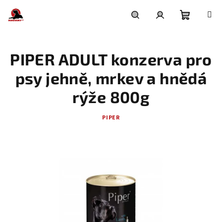
Přejít
na
obsah
Nákupní
Hledat
Přihlášení
PIPER ADULT konzerva pro
košík
psy jehně, mrkev a hnědá
rýže 800g
PIPER