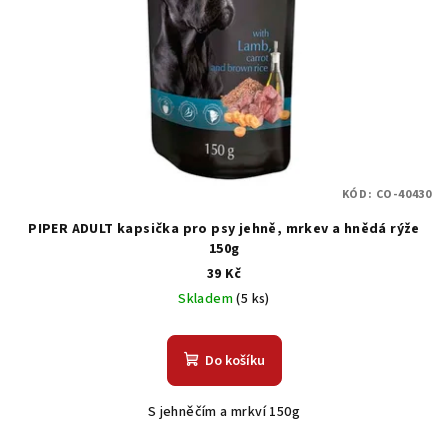
KÓD:
CO-40430
PIPER ADULT kapsička pro psy jehně, mrkev a hnědá rýže
150g
39 Kč
Skladem
(5 ks)
Do košíku
S jehněčím a mrkví 150g