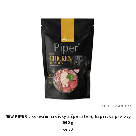
KÓD:
TR-A91027
NEW PIPER s kuřecími srdíčky a špenátem, kapsička pro psy
500 g
59 Kč