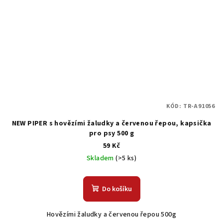
KÓD:
TR-A91056
NEW PIPER s hovězími žaludky a červenou řepou, kapsička
pro psy 500 g
59 Kč
Skladem
(>5 ks)
Do košíku
Hovězími žaludky a červenou řepou 500g