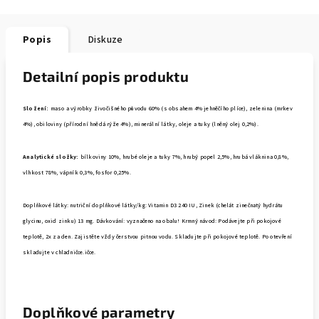
Popis
Diskuze
Detailní popis produktu
Složení:
maso a výrobky živočišného původu 60% (s obsahem 4% jehněčího plíce), zelenina (mrkev
4%), obiloviny (přírodní hnědá rýže 4%), minerální látky, oleje a tuky (lněný olej 0,2%).
Analytické složky:
bílkoviny 10%, hrubé oleje a tuky 7%, hrubý popel 2,5%, hrubá vláknina 0,8%,
vlhkost 78%, vápník 0,3%, fosfor 0,25%.
Doplňkové látky: nutriční doplňkové látky/kg: Vitamin D3 240 IU, Zinek (chelát zinečnatý hydrátu
glycinu, oxid zinku) 13 mg. Dávkování: vyznačeno na obalu! Krmný návod: Podávejte při pokojové
teplotě, 2x za den. Zajistěte vždy čerstvou pitnou vodu. Skladujte při pokojové teplotě. Po otevření
skladujte v chladničce.
ičce.
Doplňkové parametry