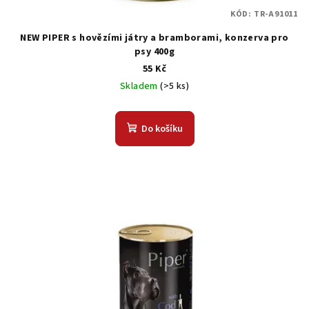
KÓD:
TR-A91011
NEW PIPER s hovězími játry a bramborami, konzerva pro
psy 400g
55 Kč
Skladem
(>5 ks)
Do košíku