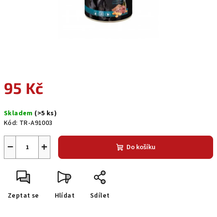
95 Kč
Měrná
Skladem
(>5 ks)
cena:
Kód:
TR-A91003
−
+
Do košíku
Zeptat se
Hlídat
Sdílet