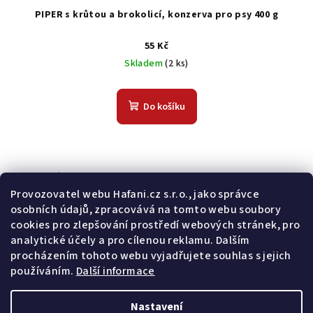
PIPER s krůtou a brokolicí, konzerva pro psy 400 g
55 Kč
Skladem
(2 ks)
Do košíku
Odebírat newsletter
Provozovatel webu Hafani.cz s.r.o., jako správce
osobních údajů, zpracovává na tomto webu soubory
E-mail
cookies pro zlepšování prostředí webových stránek, pro
analytické účely a pro cílenou reklamu. Dalším
Potvrzuji souhlas s
všeobecnými obchodními podmínkami
a
procházením tohoto webu vyjadřujete souhlas s jejich
s
podmínkami zpracovávání a ochrany osobních údajů
.
používáním.
Další informace
Přihlásit se
Nastavení