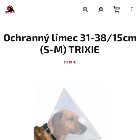
Přejít
na
obsah
Nákupní
Hledat
Přihlášení
Ochranný límec 31-38/15cm
košík
(S-M) TRIXIE
TRIXIE