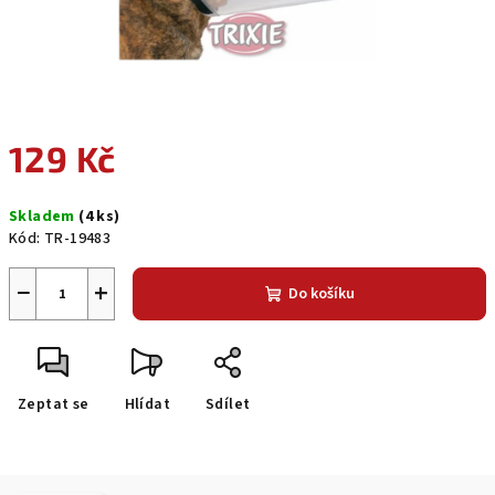
129 Kč
Měrná
Skladem
(4 ks)
cena:
Kód:
TR-19483
−
+
Do košíku
Zeptat se
Hlídat
Sdílet