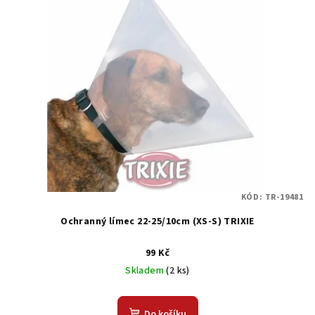
p
u
i
k
s
t
p
ů
r
o
d
u
k
t
KÓD:
TR-19481
ů
Ochranný límec 22-25/10cm (XS-S) TRIXIE
99 Kč
Skladem
(2 ks)
Do košíku