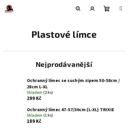
Přejít
na
obsah
Nákupní
Hledat
Přihlášení
Plastové límce
košík
Nejprodávanější
Ochranný límec se suchým zipem 50-58cm /
28cm L-XL
Skladem
(2 ks)
299 Kč
Ochranný límec 47-57/30cm (L-XL) TRIXIE
Skladem
(1 ks)
189 Kč