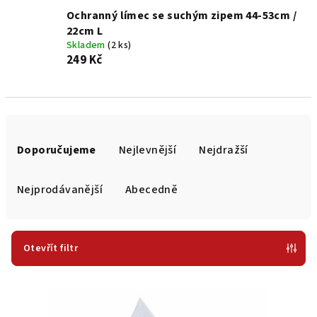
Ochranný límec se suchým zipem 44-53cm /
22cm L
Skladem
(2 ks)
249 Kč
Ř
a
Doporučujeme
Nejlevnější
Nejdražší
z
e
Nejprodávanější
Abecedně
n
í
p
Otevřít filtr
r
V
o
ý
d