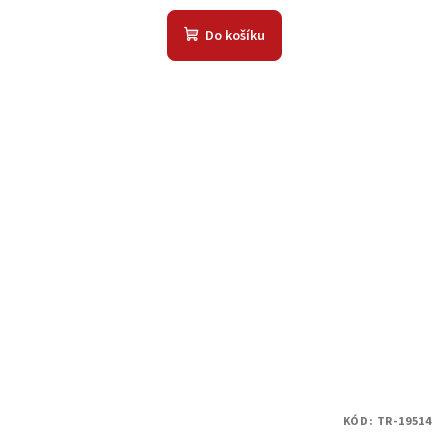
Do košíku
KÓD:
TR-19514