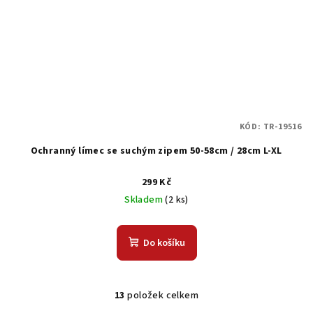
KÓD:
TR-19516
Ochranný límec se suchým zipem 50-58cm / 28cm L-XL
299 Kč
Skladem
(2 ks)
Do košíku
13
položek celkem
O