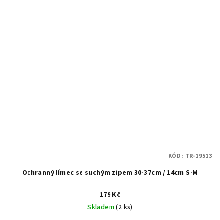
KÓD:
TR-19513
Ochranný límec se suchým zipem 30-37cm / 14cm S-M
179 Kč
Skladem
(2 ks)