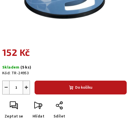
152 Kč
Měrná
Skladem
(5 ks)
cena:
Kód:
TR-24953
−
+
Do košíku
Zeptat se
Hlídat
Sdílet