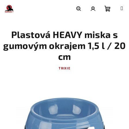
Přejít
na
obsah
Nákupní
Hledat
Přihlášení
Plastová HEAVY miska s
košík
gumovým okrajem 1,5 l / 20
cm
TRIXIE