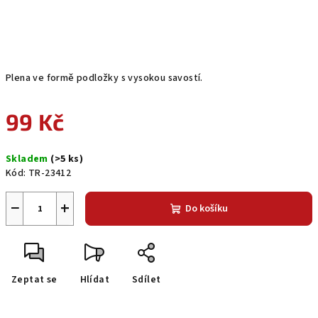
Plena ve formě podložky s vysokou savostí.
99 Kč
Měrná
Skladem
(>5 ks)
cena:
Kód:
TR-23412
−
+
Do košíku
Zeptat se
Hlídat
Sdílet