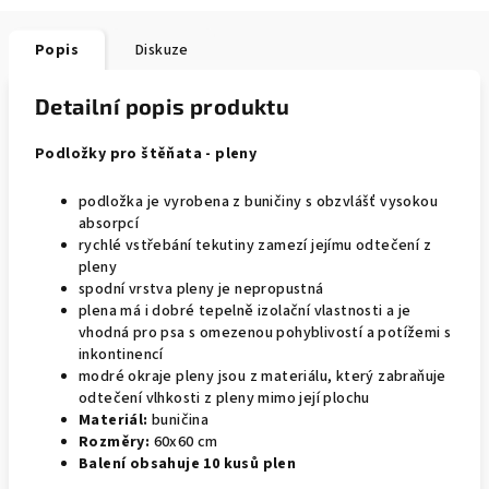
Popis
Diskuze
Detailní popis produktu
Podložky pro štěňata - pleny
podložka je vyrobena z buničiny s obzvlášť vysokou
absorpcí
rychlé vstřebání tekutiny zamezí jejímu odtečení z
pleny
spodní vrstva pleny je nepropustná
plena má i dobré tepelně izolační vlastnosti a je
vhodná pro psa s omezenou pohyblivostí a potížemi s
inkontinencí
modré okraje pleny jsou z materiálu, který zabraňuje
odtečení vlhkosti z pleny mimo její plochu
Materiál:
buničina
Rozměry:
60x60 cm
Balení obsahuje 10 kusů plen