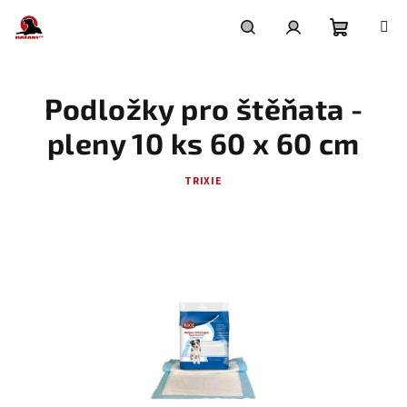
Přejít
na
obsah
Nákupní
Hledat
Přihlášení
Podložky pro štěňata -
košík
pleny 10 ks 60 x 60 cm
TRIXIE