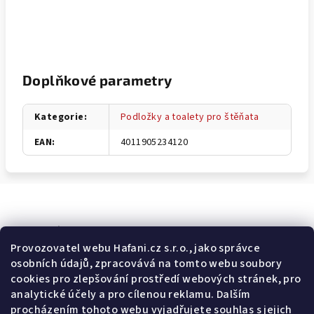
Doplňkové parametry
Kategorie
:
Podložky a toalety pro štěňata
EAN
:
4011905234120
Odebírat newsletter
Provozovatel webu Hafani.cz s.r.o., jako správce
osobních údajů, zpracovává na tomto webu soubory
E-mail
cookies pro zlepšování prostředí webových stránek, pro
analytické účely a pro cílenou reklamu. Dalším
Potvrzuji souhlas s
všeobecnými obchodními podmínkami
a
procházením tohoto webu vyjadřujete souhlas s jejich