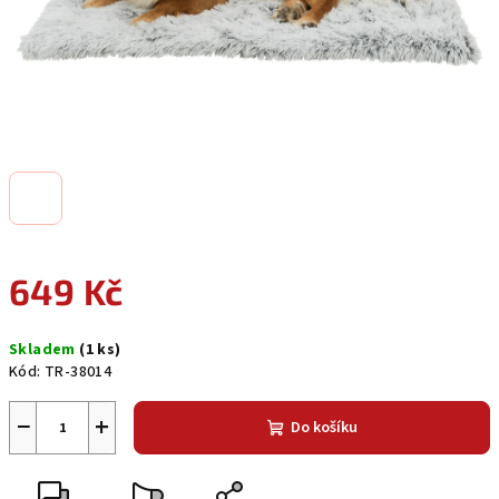
649 Kč
Měrná
Skladem
(1 ks)
cena:
Kód:
TR-38014
−
+
Do košíku