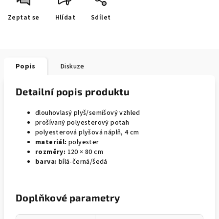
Zeptat se
Hlídat
Sdílet
Popis
Diskuze
Detailní popis produktu
dlouhovlasý plyš/semišový vzhled
prošívaný polyesterový potah
polyesterová plyšová náplň, 4 cm
materiál:
polyester
rozměry:
120 × 80 cm
barva:
bílá-černá/šedá
Doplňkové parametry