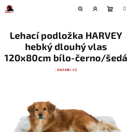
Přejít
na
obsah
Nákupní
Hledat
Přihlášení
Lehací podložka HARVEY
košík
hebký dlouhý vlas
120x80cm bílo-černo/šedá
- HAFANI.CZ