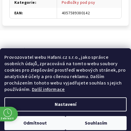
Kategorie
:
Podložky pod psy
EAN
:
4057589380142
Odebírat newsletter
Provozovatel webu Hafani.cz s.r.o., jako správce
osobních údajů, zpracovává na tomto webu soubory
E-mail
cookies pro zlepšování prostředí webových stránek, pro
analytické účely a pro cílenou reklamu. Dalším
Potvrzuji souhlas s
všeobecnými obchodními podmínkami
a
procházením tohoto webu vyjadřujete souhlas s jejich
s
podmínkami zpracovávání a ochrany osobních údajů
.
používáním.
Další informace
Přihlásit se
Nastavení
Z
Copyright 2026
Hafani.cz
. Všechna práva vyhrazena.
Upravit
á
nastavení cookies
Zobrazit
Odmítnout
Souhlasím
p
Vytvořil Shoptet