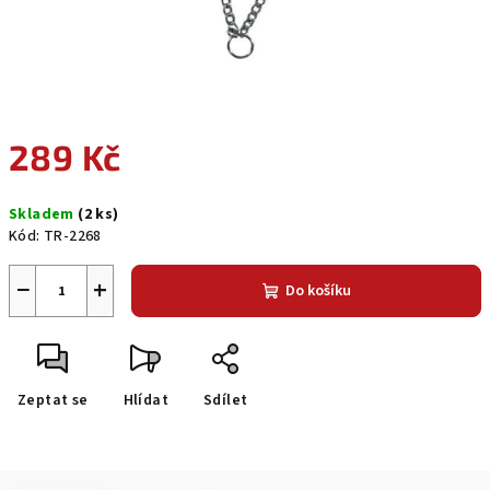
289 Kč
Měrná
Skladem
(2 ks)
cena:
Kód:
TR-2268
−
+
Do košíku
Zeptat se
Hlídat
Sdílet