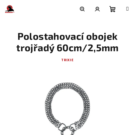
Přejít
na
obsah
Nákupní
Hledat
Přihlášení
Polostahovací obojek
košík
trojřadý 60cm/2,5mm
TRIXIE