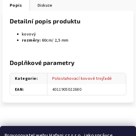
Popis
Diskuze
Detailní popis produktu
kovový
rozměry:
60cm/ 2,5 mm
Doplňkové parametry
Kategorie
:
Polostahovací kovové trojřadé
EAN
:
4011905022680
Odebírat newsletter
Provozovatel webu Hafani.cz s.r.o., jako správce