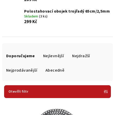
Polostahovací obojek trojřadý 65cm/2,5mm
Skladem
(3 ks)
299 Kč
Ř
a
Doporučujeme
Nejlevnější
Nejdražší
z
e
Nejprodávanější
Abecedně
n
í
p
Otevřít filtr
r
V
o
ý
d