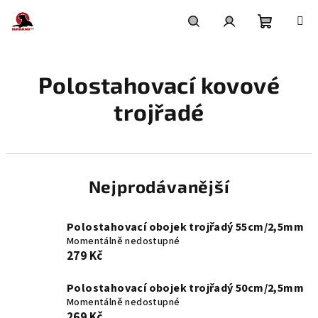
Přejít
na
obsah
Nákupní
Hledat
Přihlášení
Polostahovací kovové
košík
trojřadé
Nejprodávanější
Polostahovací obojek trojřadý 55cm/2,5mm
Momentálně nedostupné
279 Kč
Polostahovací obojek trojřadý 50cm/2,5mm
Momentálně nedostupné
269 Kč