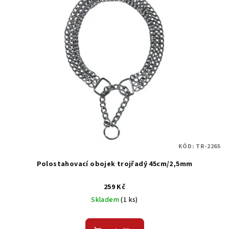
p
u
i
k
s
t
p
ů
r
o
d
u
k
t
KÓD:
TR-2265
ů
Polostahovací obojek trojřadý 45cm/2,5mm
259 Kč
Skladem
(1 ks)