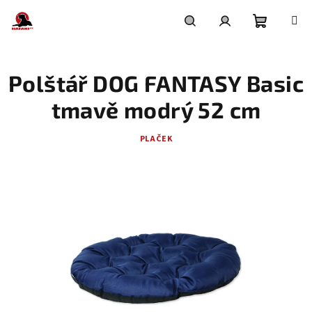
Přejít
na
obsah
Nákupní
Hledat
Přihlášení
Polštář DOG FANTASY Basic
košík
tmavě modrý 52 cm
PLAČEK