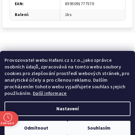
EAN
:
8595091777570
Balení
:
1ks
Odebírat newsletter
Provozovatel webu Hafani.cz s.r.o., jako správce
osobních údajů, zpracovává na tomto webu soubory
E-mail
cookies pro zlepšování prostředí webových stránek, pro
analytické účely a pro cílenou reklamu. Dalším
Potvrzuji souhlas s
všeobecnými obchodními podmínkami
a
procházením tohoto webu vyjadřujete souhlas s jejich
s
podmínkami zpracovávání a ochrany osobních údajů
.
používáním.
Další informace
Přihlásit se
Nastavení
Z
Copyright 2026
Hafani.cz
. Všechna práva vyhrazena.
Upravit
á
nastavení cookies
Zobrazit
Odmítnout
Souhlasím
p