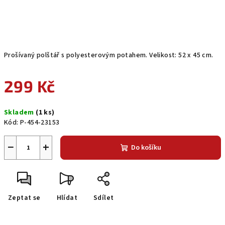
Prošívaný polštář s polyesterovým potahem. Velikost: 52 x 45 cm.
299 Kč
Měrná
Skladem
(1 ks)
cena:
Kód:
P-454-23153
−
+
Do košíku
Zeptat se
Hlídat
Sdílet