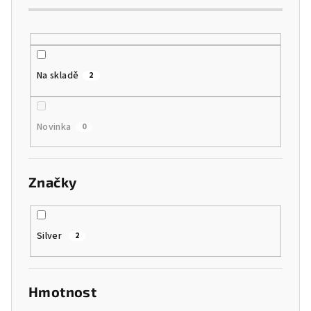
k
t
ů
Na skladě
2
Novinka
0
Značky
Silver
2
Hmotnost