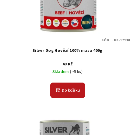
o
d
u
k
t
KÓD:
JUK-17938
ů
Silver Dog Hovězí 100% masa 400g
49 Kč
Skladem
(>5 ks)
Do košíku