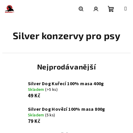
Přejít
na
obsah
Nákupní
Hledat
Přihlášení
Silver konzervy pro psy
košík
Nejprodávanější
Silver Dog Kuřecí 100% masa 400g
Skladem
(>5 ks)
49 Kč
Silver Dog Hovězí 100% masa 800g
Skladem
(5 ks)
79 Kč