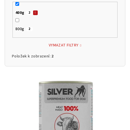
400g
2
800g
2
VYMAZAT FILTRY
Položek k zobrazení:
2
V
ý
p
i
s
p
r