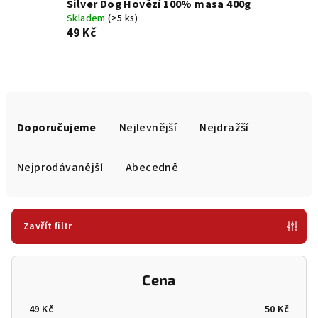
Silver Dog Hovězí 100% masa 400g
Skladem
(>5 ks)
49 Kč
Ř
a
Doporučujeme
Nejlevnější
Nejdražší
z
e
Nejprodávanější
Abecedně
n
í
p
Zavřít filtr
r
o
Cena
d
u
49
Kč
50
Kč